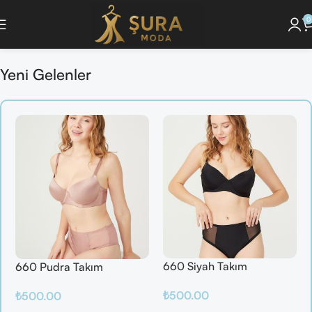
0
u Keşfet ]
🔘 [Pijama Takımlarını İncele ]
🔘 [ Saç Bakım Ürünlerini Gör ]
🔘
Yeni Gelenler
660 Siyah Takım
660 Pudra Takım
₺
500.00
₺
500.00