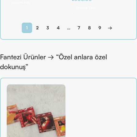
Sepete Ekle
Sepete Ekle
1
2
3
4
…
7
8
9
→
Fantezi Ürünler → “Özel anlara özel
dokunuş”