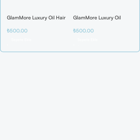
GlamMore Luxury Oil Hair
GlamMore Luxury Oil
Mask
Reconstructive Elixir –
₺
500.00
₺
500.00
Saç Kırılmalarına Karşı
Etkili Bakım Serumu (50
Sepete Ekle
Sepete Ekle
ml)