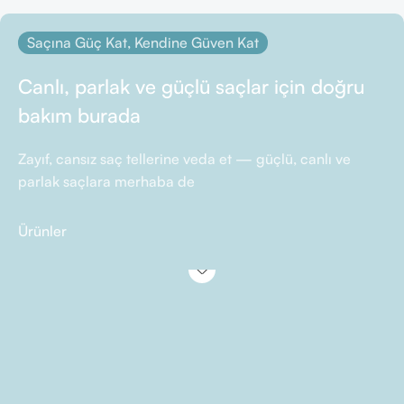
Saçına Güç Kat, Kendine Güven Kat
Canlı, parlak ve güçlü saçlar için doğru
bakım burada
Zayıf, cansız saç tellerine veda et — güçlü, canlı ve
parlak saçlara merhaba de
Ürünler