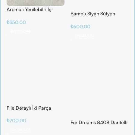
Aromalı Yenilebilir İç
Bambu Siyah Sütyen
Çamaşırı – Çilek / Mango
Takım
₺
350.00
/ Elma / Portakal
₺
500.00
Sepete Ekle
Sepete Ekle
File Detaylı İki Parça
Fantazi Takım
₺
700.00
For Dreams 8408 Dantelli
Fantazi İç Giyim Seti
Sepete Ekle