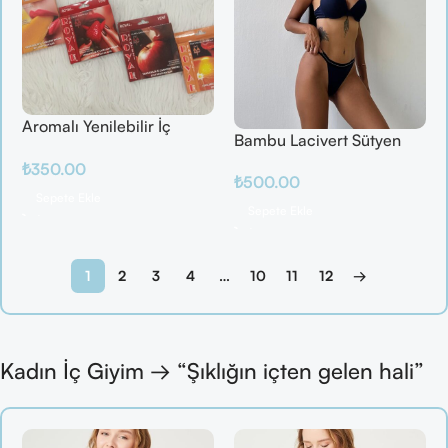
Aromalı Yenilebilir İç
Bambu Lacivert Sütyen
Çamaşırı – Çilek / Mango
Takım
₺
350.00
/ Elma / Portakal
₺
500.00
Sepete Ekle
Sepete Ekle
1
2
3
4
…
10
11
12
→
Kadın İç Giyim → “Şıklığın içten gelen hali”