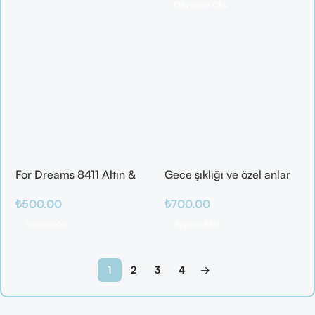
Devamını Oku
For Dreams 8411 Altın &
Gece şıklığı ve özel anlar
Mor Fantazi İç Giyim
için ideal
₺
500.00
₺
700.00
Takımı
Seçenekler
Sepete Ekle
1
2
3
4
→