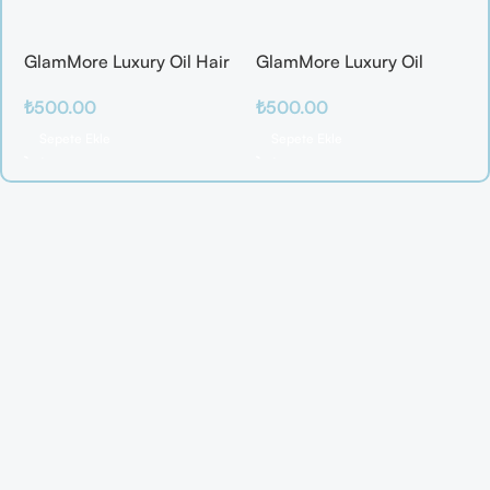
GlamMore Luxury Oil Hair
GlamMore Luxury Oil
Mask
Reconstructive Elixir –
₺
500.00
₺
500.00
Saç Kırılmalarına Karşı
Etkili Bakım Serumu (50
Sepete Ekle
Sepete Ekle
ml)