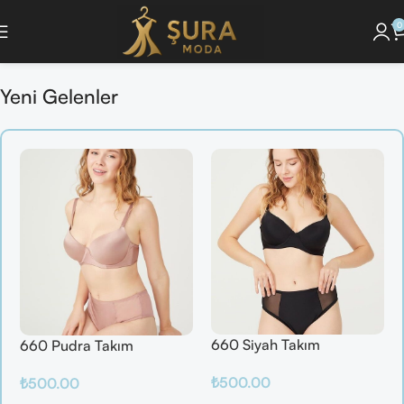
0
eşfet ]
🔘 [Pijama Takımlarını İncele ]
🔘 [ Saç Bakım Ürünlerini Gör ]
🔘 [ 
Yeni Gelenler
660 Siyah Takım
660 Pudra Takım
₺
500.00
₺
500.00