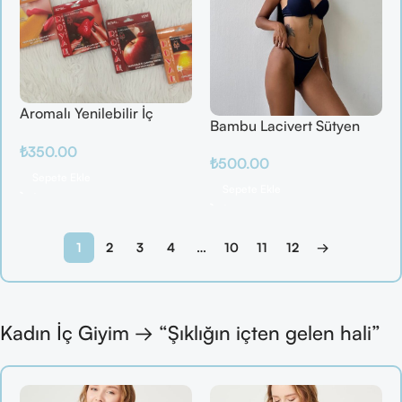
Aromalı Yenilebilir İç
Bambu Lacivert Sütyen
Çamaşırı – Çilek / Mango
Takım
₺
350.00
/ Elma / Portakal
₺
500.00
Sepete Ekle
Sepete Ekle
1
2
3
4
…
10
11
12
→
Kadın İç Giyim → “Şıklığın içten gelen hali”