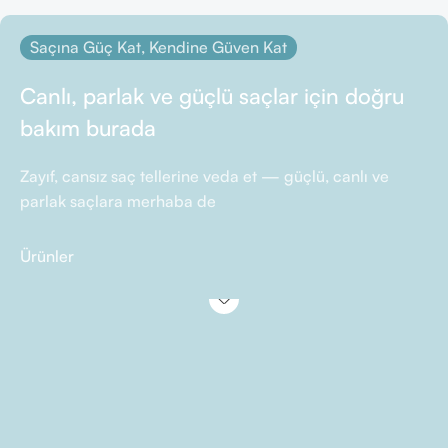
Saçına Güç Kat, Kendine Güven Kat
Canlı, parlak ve güçlü saçlar için doğru
bakım burada
Zayıf, cansız saç tellerine veda et — güçlü, canlı ve
parlak saçlara merhaba de
Ürünler