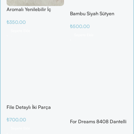
Aromalı Yenilebilir İç
Bambu Siyah Sütyen
Çamaşırı – Çilek / Mango
Takım
₺
350.00
/ Elma / Portakal
₺
500.00
Sepete Ekle
Sepete Ekle
File Detaylı İki Parça
Fantazi Takım
₺
700.00
For Dreams 8408 Dantelli
Fantazi İç Giyim Seti
Sepete Ekle