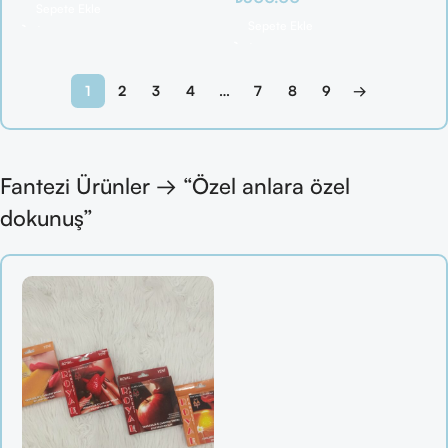
Sepete Ekle
Sepete Ekle
1
2
3
4
…
7
8
9
→
Fantezi Ürünler → “Özel anlara özel
dokunuş”