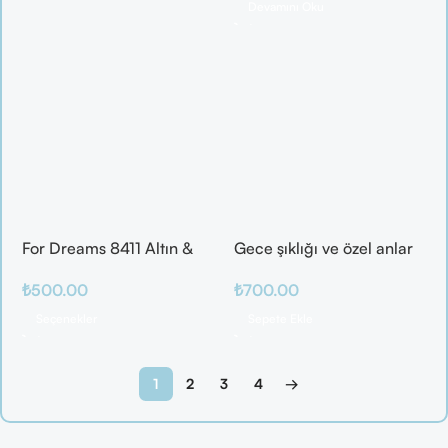
Devamını Oku
For Dreams 8411 Altın &
Gece şıklığı ve özel anlar
Mor Fantazi İç Giyim
için ideal
₺
500.00
₺
700.00
Takımı
Seçenekler
Sepete Ekle
1
2
3
4
→