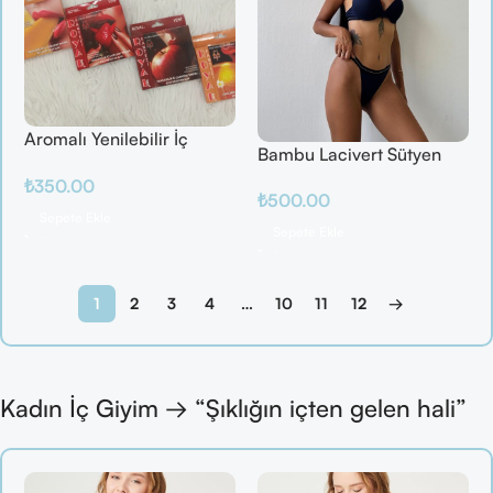
Aromalı Yenilebilir İç
Bambu Lacivert Sütyen
Çamaşırı – Çilek / Mango
Takım
₺
350.00
/ Elma / Portakal
₺
500.00
Sepete Ekle
Sepete Ekle
1
2
3
4
…
10
11
12
→
Kadın İç Giyim → “Şıklığın içten gelen hali”