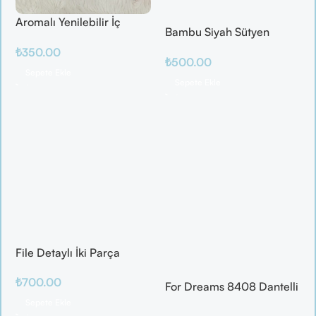
Aromalı Yenilebilir İç
Bambu Siyah Sütyen
Çamaşırı – Çilek / Mango
Takım
₺
350.00
/ Elma / Portakal
₺
500.00
Sepete Ekle
Sepete Ekle
File Detaylı İki Parça
Fantazi Takım
₺
700.00
For Dreams 8408 Dantelli
Fantazi İç Giyim Seti
Sepete Ekle