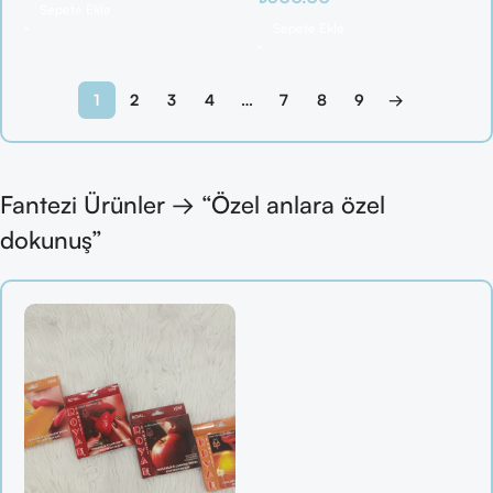
Sepete Ekle
Sepete Ekle
1
2
3
4
…
7
8
9
→
Fantezi Ürünler → “Özel anlara özel
dokunuş”