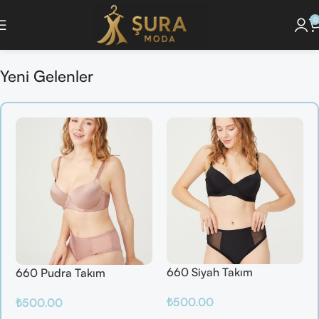
0
oleksiyonunu Keşfet ]
🔘 [Pijama Takımlarını İncele ]
🔘 [ Saç Bakım Ürünler
Yeni Gelenler
660 Siyah Takım
660 Pudra Takım
₺
500.00
₺
500.00