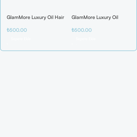
GlamMore Luxury Oil Hair
GlamMore Luxury Oil
Mask
Reconstructive Elixir –
₺
500.00
₺
500.00
Saç Kırılmalarına Karşı
Etkili Bakım Serumu (50
Sepete Ekle
Sepete Ekle
ml)