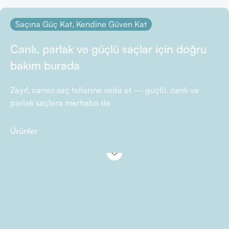
Saçına Güç Kat, Kendine Güven Kat
Canlı, parlak ve güçlü saçlar için doğru
bakım burada
Zayıf, cansız saç tellerine veda et — güçlü, canlı ve
parlak saçlara merhaba de
Ürünler