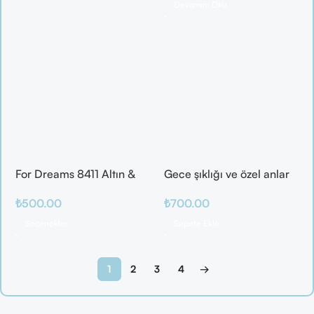
Devamını Oku
For Dreams 8411 Altın &
Gece şıklığı ve özel anlar
Mor Fantazi İç Giyim
için ideal
₺
500.00
₺
700.00
Takımı
Seçenekler
Sepete Ekle
1
2
3
4
→