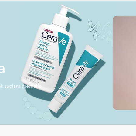
a
rlak saçlara merhaba