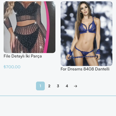
File Detaylı İki Parça
Fantazi Takım
₺
700.00
For Dreams 8408 Dantelli
Fantazi İç Giyim Seti
Sepete Ekle
Devamını Oku
1
2
3
4
→