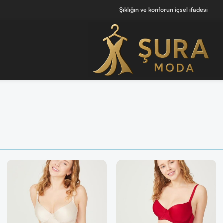
Şıklığın ve konforun içsel ifadesi
ör ]
🔘 [ Tüm Kadın Parfümlerini Keşfet ]
💖 Kendine iyi hissettiren tasarı