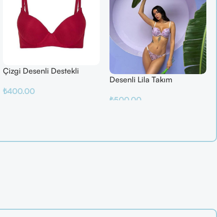
Çizgi Desenli Destekli
Desenli Lila Takım
Balenli
₺
400.00
₺
500.00
Sepete Ekle
Sepete Ekle