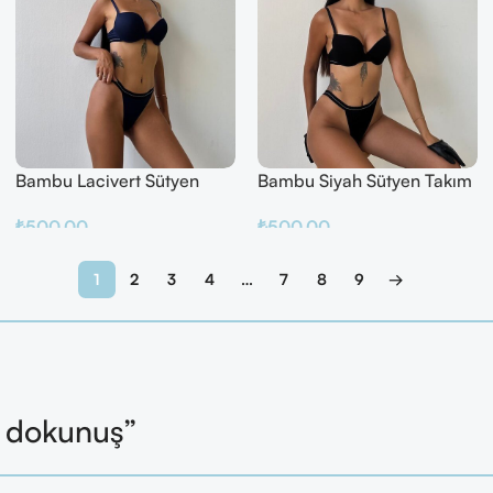
Bambu Lacivert Sütyen
Bambu Siyah Sütyen Takım
Takım
₺
500.00
₺
500.00
Sepete Ekle
Sepete Ekle
1
2
3
4
…
7
8
9
→
l dokunuş”