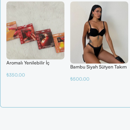
Aromalı Yenilebilir İç
Bambu Siyah Sütyen Takım
Çamaşırı – Çilek / Mango /
₺
350.00
Elma / Portakal
₺
500.00
Sepete Ekle
Sepete Ekle