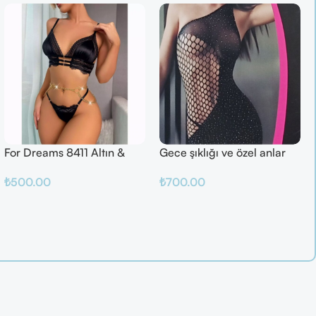
For Dreams 8411 Altın &
Gece şıklığı ve özel anlar
Mor Fantazi İç Giyim Takımı
için ideal
₺
500.00
₺
700.00
Seçenekler
Sepete Ekle