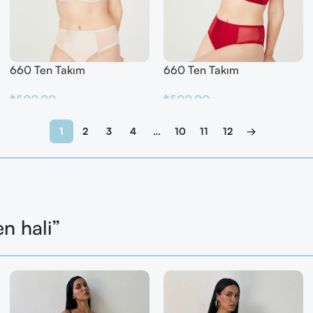
660 Ten Takım
660 Ten Takım
₺
500.00
₺
500.00
Sepete Ekle
Sepete Ekle
1
2
3
4
…
10
11
12
→
en hali”