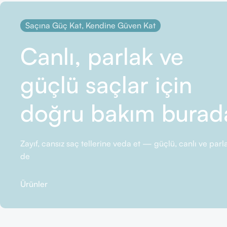
Saçına Güç Kat, Kendine Güven Kat
Canlı, parlak ve
güçlü saçlar için
doğru bakım burad
Zayıf, cansız saç tellerine veda et — güçlü, canlı ve pa
de
Ürünler