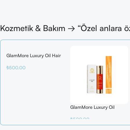
Kozmetik & Bakım → “Özel anlara ö
GlamMore Luxury Oil Hair
Mask
₺
500.00
Sepete Ekle
GlamMore Luxury Oil
Reconstructive Elixir – Saç
₺
500.00
Kırılmalarına Karşı Etkili
Bakım Serumu (50 ml)
Sepete Ekle