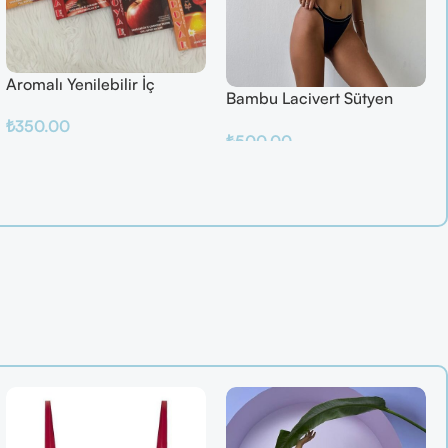
Aromalı Yenilebilir İç
Bambu Lacivert Sütyen
Çamaşırı – Çilek / Mango /
Takım
₺
350.00
Elma / Portakal
₺
500.00
Sepete Ekle
Sepete Ekle