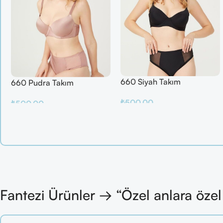
660 Siyah Takım
660 Pudra Takım
₺
500.00
₺
500.00
Sepete Ekle
Sepete Ekle
Fantezi Ürünler → “Özel anlara öze