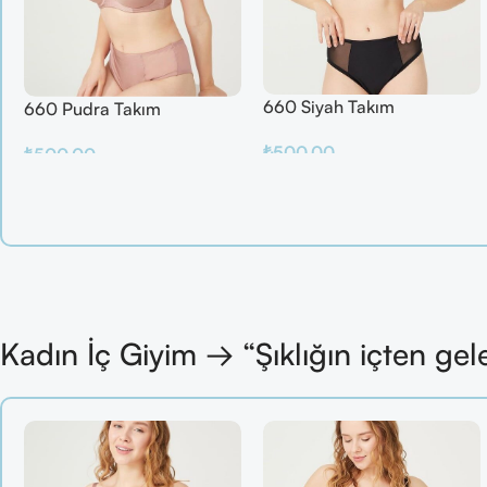
660 Siyah Takım
660 Pudra Takım
₺
500.00
₺
500.00
Sepete Ekle
Sepete Ekle
Kadın İç Giyim → “Şıklığın içten gel