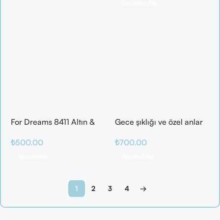
Devamını Oku
For Dreams 8411 Altın &
Gece şıklığı ve özel anlar
Mor Fantazi İç Giyim
için ideal
₺
500.00
₺
700.00
Takımı
Seçenekler
Sepete Ekle
1
2
3
4
→