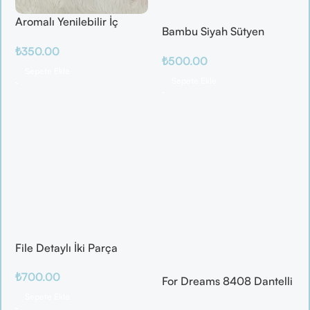
Aromalı Yenilebilir İç
Bambu Siyah Sütyen
Çamaşırı – Çilek / Mango
Takım
₺
350.00
/ Elma / Portakal
₺
500.00
Sepete Ekle
Sepete Ekle
File Detaylı İki Parça
Fantazi Takım
₺
700.00
For Dreams 8408 Dantelli
Fantazi İç Giyim Seti
Sepete Ekle