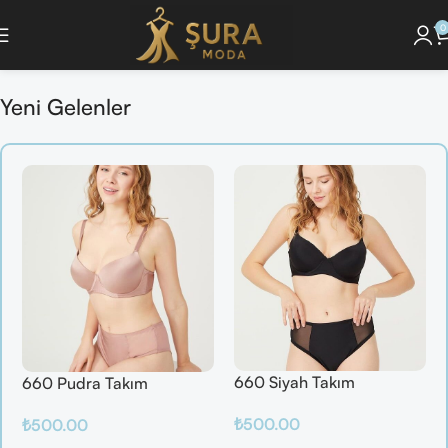
0
siyonunu Keşfet ]
🔘 [Pijama Takımlarını İncele ]
🔘 [ Saç Bakım Ürünlerini 
Yeni Gelenler
660 Siyah Takım
660 Pudra Takım
₺
500.00
₺
500.00