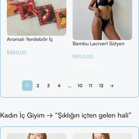
Aromalı Yenilebilir İç
Bambu Lacivert Sütyen
Çamaşırı – Çilek / Mango
Takım
₺
350.00
/ Elma / Portakal
₺
500.00
Sepete Ekle
Sepete Ekle
1
2
3
4
…
10
11
12
→
Kadın İç Giyim → “Şıklığın içten gelen hali”