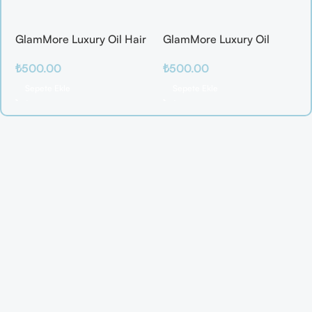
GlamMore Luxury Oil Hair
GlamMore Luxury Oil
Mask
Reconstructive Elixir –
₺
500.00
₺
500.00
Saç Kırılmalarına Karşı
Etkili Bakım Serumu (50
Sepete Ekle
Sepete Ekle
ml)