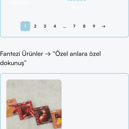
Sepete Ekle
Sepete Ekle
1
2
3
4
…
7
8
9
→
Fantezi Ürünler → “Özel anlara özel
dokunuş”