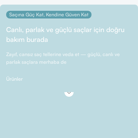
Saçına Güç Kat, Kendine Güven Kat
Canlı, parlak ve güçlü saçlar için doğru
bakım burada
Zayıf, cansız saç tellerine veda et — güçlü, canlı ve
parlak saçlara merhaba de
Ürünler