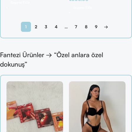
Sepete Ekle
Sepete Ekle
1
2
3
4
…
7
8
9
→
Fantezi Ürünler → “Özel anlara özel
dokunuş”