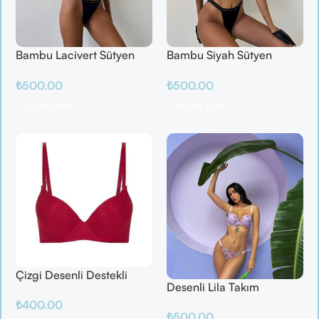
Bambu Lacivert Sütyen
Bambu Siyah Sütyen
Takım
Takım
₺
500.00
₺
500.00
Sepete Ekle
Sepete Ekle
Çizgi Desenli Destekli
Desenli Lila Takım
Balenli
₺
400.00
₺
500.00