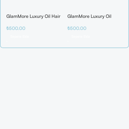
GlamMore Luxury Oil Hair
GlamMore Luxury Oil
Mask
Reconstructive Elixir –
₺
500.00
₺
500.00
Saç Kırılmalarına Karşı
Etkili Bakım Serumu (50
Sepete Ekle
Sepete Ekle
ml)