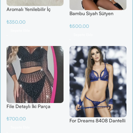
Aromalı Yenilebilir İç
Bambu Siyah Sütyen
Çamaşırı – Çilek / Mango
Takım
₺
350.00
/ Elma / Portakal
₺
500.00
Sepete Ekle
Sepete Ekle
File Detaylı İki Parça
Fantazi Takım
₺
700.00
For Dreams 8408 Dantelli
Fantazi İç Giyim Seti
Sepete Ekle