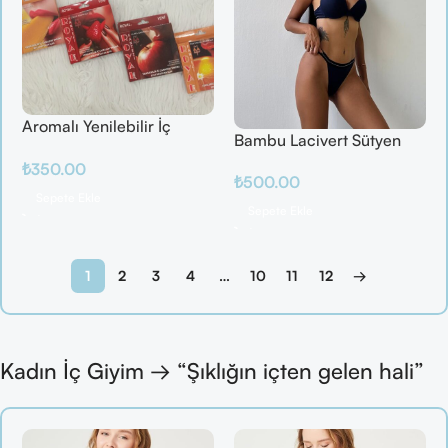
Aromalı Yenilebilir İç
Bambu Lacivert Sütyen
Çamaşırı – Çilek / Mango
Takım
₺
350.00
/ Elma / Portakal
₺
500.00
Sepete Ekle
Sepete Ekle
1
2
3
4
…
10
11
12
→
Kadın İç Giyim → “Şıklığın içten gelen hali”