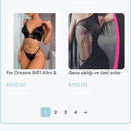
Devamını Oku
For Dreams 8411 Altın &
Gece şıklığı ve özel anlar
Mor Fantazi İç Giyim
için ideal
₺
500.00
₺
700.00
Takımı
Seçenekler
Sepete Ekle
1
2
3
4
→