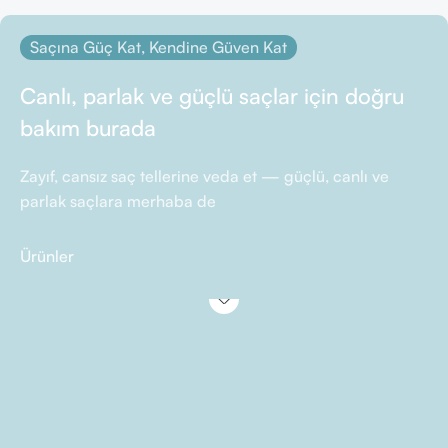
Saçına Güç Kat, Kendine Güven Kat
Canlı, parlak ve güçlü saçlar için doğru
bakım burada
Zayıf, cansız saç tellerine veda et — güçlü, canlı ve
parlak saçlara merhaba de
Ürünler