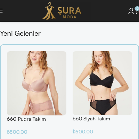
0
u Keşfet ]
🔘 [Pijama Takımlarını İncele ]
🔘 [ Saç Bakım Ürünlerini Gör ]
🔘
Yeni Gelenler
660 Siyah Takım
660 Pudra Takım
₺
500.00
₺
500.00