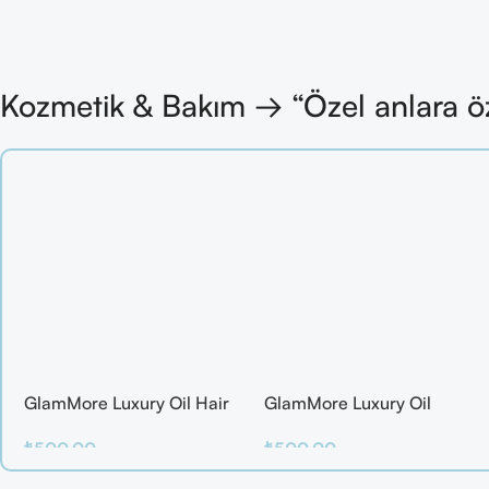
Kozmetik & Bakım → “Özel anlara ö
GlamMore Luxury Oil Hair
GlamMore Luxury Oil
Mask
Reconstructive Elixir – Saç
₺
500.00
₺
500.00
Kırılmalarına Karşı Etkili
Bakım Serumu (50 ml)
Sepete Ekle
Sepete Ekle