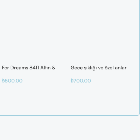
For Dreams 8411 Altın &
Gece şıklığı ve özel anlar
Mor Fantazi İç Giyim Takımı
için ideal
₺
500.00
₺
700.00
Seçenekler
Sepete Ekle