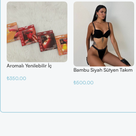
Aromalı Yenilebilir İç
Bambu Siyah Sütyen Takım
Çamaşırı – Çilek / Mango /
₺
350.00
Elma / Portakal
₺
500.00
Sepete Ekle
Sepete Ekle