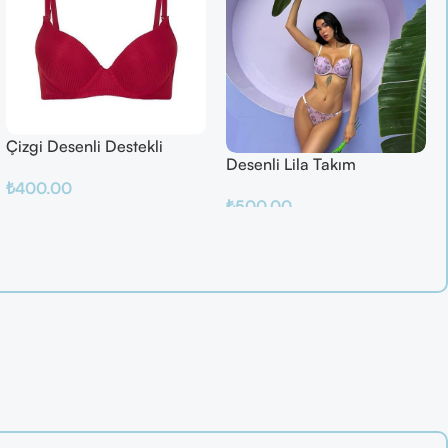
Çizgi Desenli Destekli
Desenli Lila Takım
Balenli
₺
400.00
₺
500.00
Sepete Ekle
Sepete Ekle