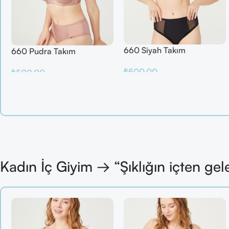
660 Siyah Takım
660 Pudra Takım
₺
500.00
₺
500.00
Sepete Ekle
Sepete Ekle
Kadın İç Giyim → “Şıklığın içten gel