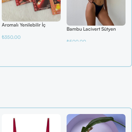
Aromalı Yenilebilir İç
Bambu Lacivert Sütyen
Çamaşırı – Çilek / Mango /
Takım
₺
350.00
Elma / Portakal
₺
500.00
Sepete Ekle
Sepete Ekle