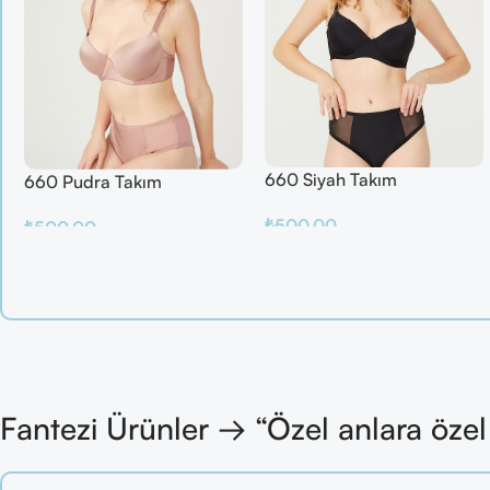
660 Siyah Takım
660 Pudra Takım
₺
500.00
₺
500.00
Sepete Ekle
Sepete Ekle
Fantezi Ürünler → “Özel anlara öze