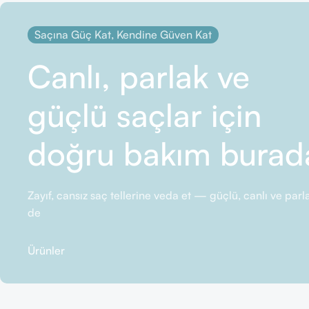
Saçına Güç Kat, Kendine Güven Kat
Canlı, parlak ve
güçlü saçlar için
doğru bakım burad
Zayıf, cansız saç tellerine veda et — güçlü, canlı ve pa
de
Ürünler