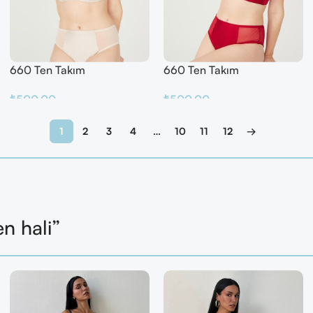
660 Ten Takım
660 Ten Takım
₺
500.00
₺
500.00
Sepete Ekle
Sepete Ekle
1
2
3
4
…
10
11
12
→
en hali”