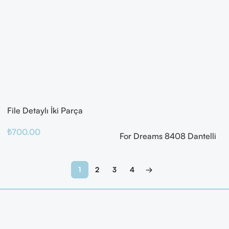
File Detaylı İki Parça
Fantazi Takım
₺
700.00
For Dreams 8408 Dantelli
Fantazi İç Giyim Seti
Sepete Ekle
Devamını Oku
1
2
3
4
→