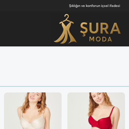
Şıklığın ve konforun içsel ifadesi
 [ Tüm Kadın Parfümlerini Keşfet ]
💖 Kendine iyi hissettiren tasarımlar b