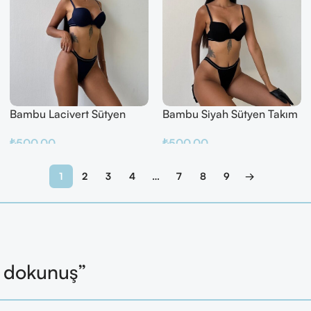
Bambu Lacivert Sütyen
Bambu Siyah Sütyen Takım
Takım
₺
500.00
₺
500.00
Sepete Ekle
Sepete Ekle
1
2
3
4
…
7
8
9
→
l dokunuş”