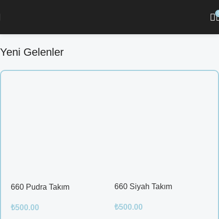
i Gör ]
🔘 [ Tüm Kadın Parfümlerini Keşfet ]
💖 Kendine iyi hissettiren ta
Yeni Gelenler
660 Siyah Takım
660 Pudra Takım
₺
500.00
₺
500.00