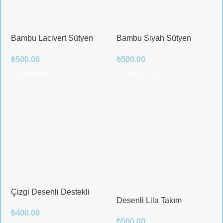
Bambu Lacivert Sütyen
Bambu Siyah Sütyen
Takım
Takım
₺
500.00
₺
500.00
Sepete Ekle
Sepete Ekle
Çizgi Desenli Destekli
Desenli Lila Takım
Balenli
₺
400.00
₺
500.00