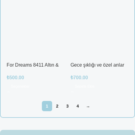
For Dreams 8411 Altın &
Gece şıklığı ve özel anlar
Mor Fantazi İç Giyim
için ideal
₺
500.00
₺
700.00
Takımı
Seçenekler
Sepete Ekle
1
2
3
4
→