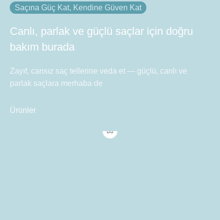
Saçına Güç Kat, Kendine Güven Kat
Canlı, parlak ve güçlü saçlar için doğru
bakım burada
Zayıf, cansız saç tellerine veda et — güçlü, canlı ve
parlak saçlara merhaba de
Ürünler