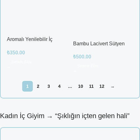
Aromalı Yenilebilir İç
Bambu Lacivert Sütyen
Çamaşırı – Çilek / Mango /
Takım
₺
350.00
Elma / Portakal
₺
500.00
Sepete Ekle
Sepete Ekle
1
2
3
4
…
10
11
12
→
Kadın İç Giyim → “Şıklığın içten gelen hali”