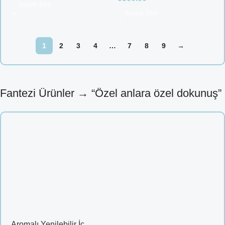
Sepete Ekle
Sepete Ekle
1
2
3
4
…
7
8
9
→
Fantezi Ürünler → “Özel anlara özel dokunuş”
Aromalı Yenilebilir İç