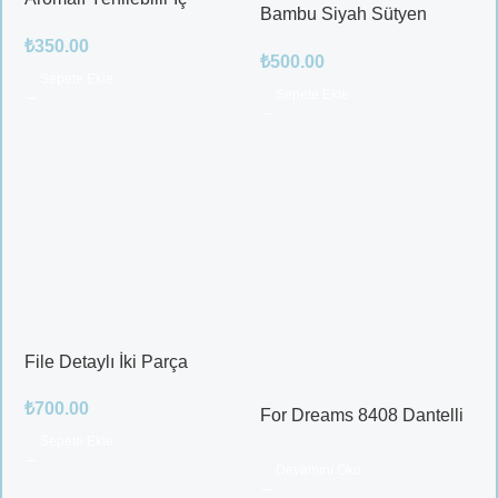
Bambu Siyah Sütyen
Çamaşırı – Çilek / Mango /
Takım
₺
350.00
Elma / Portakal
₺
500.00
Sepete Ekle
Sepete Ekle
File Detaylı İki Parça
Fantazi Takım
₺
700.00
For Dreams 8408 Dantelli
Fantazi İç Giyim Seti
Sepete Ekle
Devamını Oku