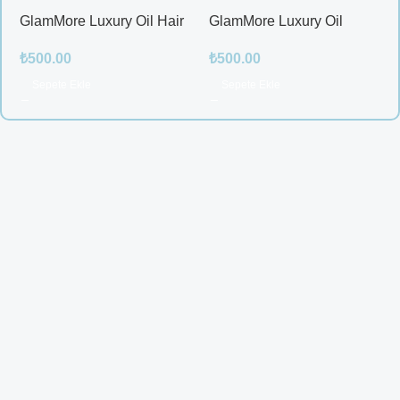
GlamMore Luxury Oil Hair
GlamMore Luxury Oil
Mask
Reconstructive Elixir – Saç
₺
500.00
₺
500.00
Kırılmalarına Karşı Etkili
Bakım Serumu (50 ml)
Sepete Ekle
Sepete Ekle