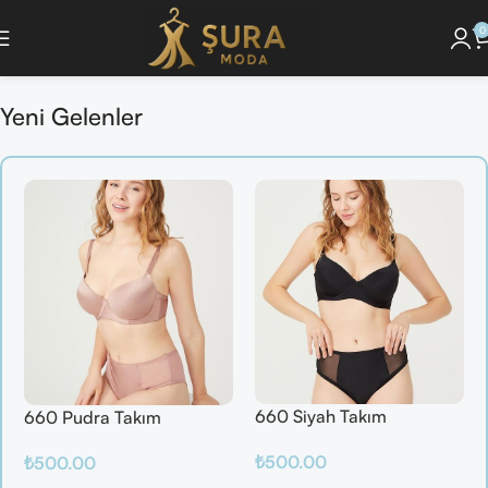
0
nunu Keşfet ]
🔘 [Pijama Takımlarını İncele ]
🔘 [ Saç Bakım Ürünlerini Gör 
Yeni Gelenler
660 Siyah Takım
660 Pudra Takım
₺
500.00
₺
500.00