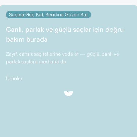
Saçına Güç Kat, Kendine Güven Kat
Canlı, parlak ve güçlü saçlar için doğru
bakım burada
Zayıf, cansız saç tellerine veda et — güçlü, canlı ve
parlak saçlara merhaba de
Ürünler