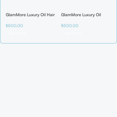
GlamMore Luxury Oil Hair
GlamMore Luxury Oil
Mask
Reconstructive Elixir –
₺
500.00
₺
500.00
Saç Kırılmalarına Karşı
Etkili Bakım Serumu (50
Sepete Ekle
Sepete Ekle
ml)