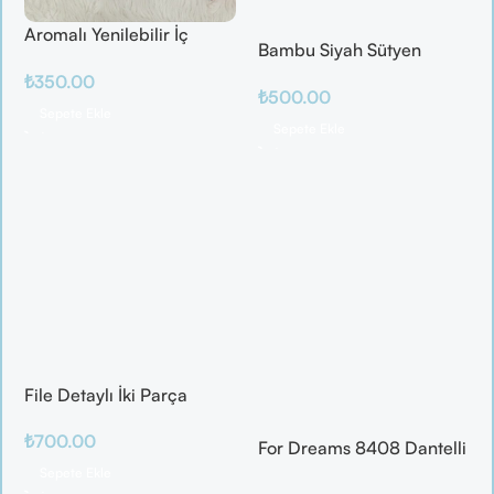
Aromalı Yenilebilir İç
Bambu Siyah Sütyen
Çamaşırı – Çilek / Mango
Takım
₺
350.00
/ Elma / Portakal
₺
500.00
Sepete Ekle
Sepete Ekle
File Detaylı İki Parça
Fantazi Takım
₺
700.00
For Dreams 8408 Dantelli
Fantazi İç Giyim Seti
Sepete Ekle