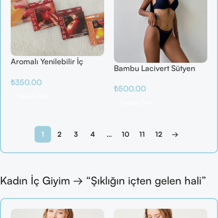
Aromalı Yenilebilir İç
Bambu Lacivert Sütyen
Çamaşırı – Çilek / Mango
Takım
₺
350.00
/ Elma / Portakal
₺
500.00
Sepete Ekle
Sepete Ekle
1
2
3
4
…
10
11
12
→
Kadın İç Giyim → “Şıklığın içten gelen hali”