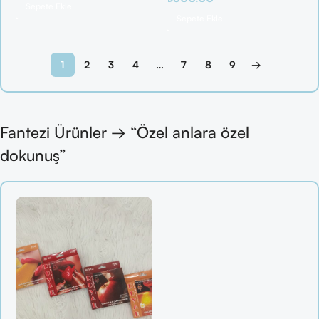
Sepete Ekle
Sepete Ekle
1
2
3
4
…
7
8
9
→
Fantezi Ürünler → “Özel anlara özel
dokunuş”