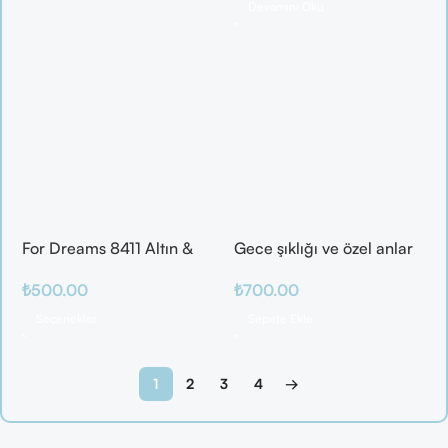
Devamını Oku
For Dreams 8411 Altın &
Gece şıklığı ve özel anlar
Mor Fantazi İç Giyim
için ideal
₺
500.00
₺
700.00
Takımı
Seçenekler
Sepete Ekle
1
2
3
4
→