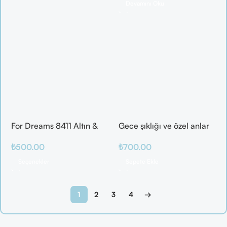
Devamını Oku
For Dreams 8411 Altın &
Gece şıklığı ve özel anlar
Mor Fantazi İç Giyim
için ideal
₺
500.00
₺
700.00
Takımı
Seçenekler
Sepete Ekle
1
2
3
4
→