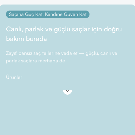
Saçına Güç Kat, Kendine Güven Kat
Canlı, parlak ve güçlü saçlar için doğru
bakım burada
Zayıf, cansız saç tellerine veda et — güçlü, canlı ve
parlak saçlara merhaba de
Ürünler