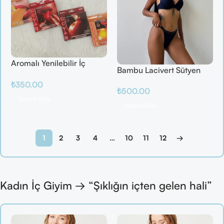
Aromalı Yenilebilir İç
Bambu Lacivert Sütyen
Çamaşırı – Çilek / Mango
Takım
₺
350.00
/ Elma / Portakal
₺
500.00
Sepete Ekle
Sepete Ekle
1
2
3
4
…
10
11
12
→
Kadın İç Giyim → “Şıklığın içten gelen hali”