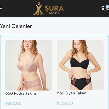
0
nunu Keşfet ]
🔘 [Pijama Takımlarını İncele ]
🔘 [ Saç Bakım Ürünlerini Gör 
Yeni Gelenler
660 Siyah Takım
660 Pudra Takım
₺
500.00
₺
500.00