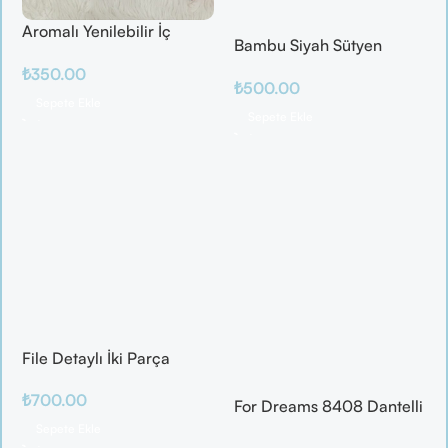
Aromalı Yenilebilir İç
Bambu Siyah Sütyen
Çamaşırı – Çilek / Mango
Takım
₺
350.00
/ Elma / Portakal
₺
500.00
Sepete Ekle
Sepete Ekle
File Detaylı İki Parça
Fantazi Takım
₺
700.00
For Dreams 8408 Dantelli
Fantazi İç Giyim Seti
Sepete Ekle