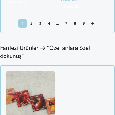
Sepete Ekle
Sepete Ekle
1
2
3
4
…
7
8
9
→
Fantezi Ürünler → “Özel anlara özel
dokunuş”