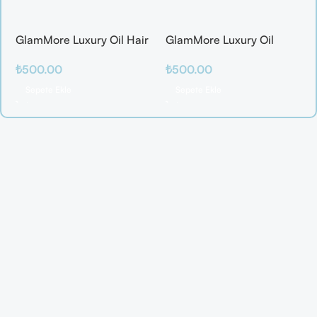
GlamMore Luxury Oil Hair
GlamMore Luxury Oil
Mask
Reconstructive Elixir –
₺
500.00
₺
500.00
Saç Kırılmalarına Karşı
Etkili Bakım Serumu (50
Sepete Ekle
Sepete Ekle
ml)