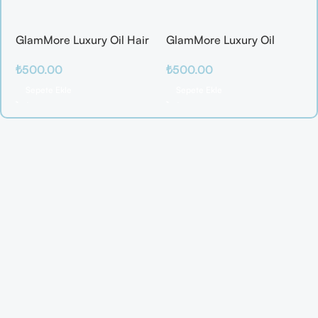
GlamMore Luxury Oil Hair
GlamMore Luxury Oil
Mask
Reconstructive Elixir –
₺
500.00
₺
500.00
Saç Kırılmalarına Karşı
Etkili Bakım Serumu (50
Sepete Ekle
Sepete Ekle
ml)