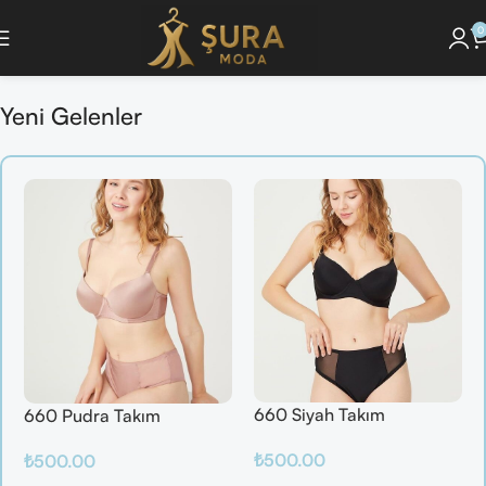
0
yonunu Keşfet ]
🔘 [Pijama Takımlarını İncele ]
🔘 [ Saç Bakım Ürünlerini Gör
Yeni Gelenler
660 Siyah Takım
660 Pudra Takım
₺
500.00
₺
500.00