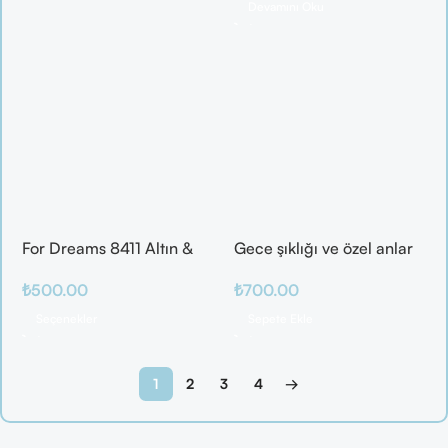
Devamını Oku
For Dreams 8411 Altın &
Gece şıklığı ve özel anlar
Mor Fantazi İç Giyim
için ideal
₺
500.00
₺
700.00
Takımı
Seçenekler
Sepete Ekle
1
2
3
4
→