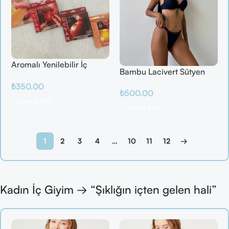
Aromalı Yenilebilir İç
Bambu Lacivert Sütyen
Çamaşırı – Çilek / Mango
Takım
₺
350.00
/ Elma / Portakal
₺
500.00
Sepete Ekle
Sepete Ekle
1
2
3
4
…
10
11
12
→
Kadın İç Giyim → “Şıklığın içten gelen hali”