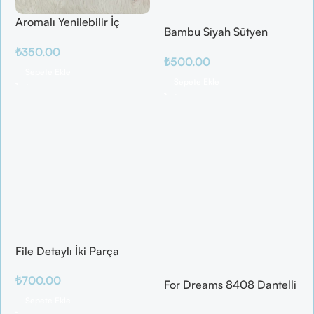
Aromalı Yenilebilir İç
Bambu Siyah Sütyen
Çamaşırı – Çilek / Mango
Takım
₺
350.00
/ Elma / Portakal
₺
500.00
Sepete Ekle
Sepete Ekle
File Detaylı İki Parça
Fantazi Takım
₺
700.00
For Dreams 8408 Dantelli
Fantazi İç Giyim Seti
Sepete Ekle