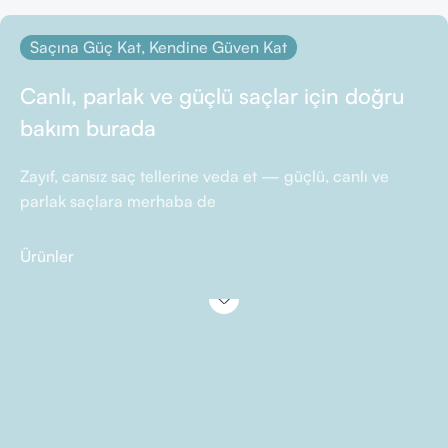
Saçına Güç Kat, Kendine Güven Kat
Canlı, parlak ve güçlü saçlar için doğru
bakım burada
Zayıf, cansız saç tellerine veda et — güçlü, canlı ve
parlak saçlara merhaba de
Ürünler