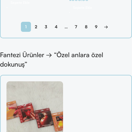
Sepete Ekle
Sepete Ekle
1
2
3
4
…
7
8
9
→
Fantezi Ürünler → “Özel anlara özel
dokunuş”