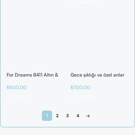
Devamını Oku
For Dreams 8411 Altın &
Gece şıklığı ve özel anlar
Mor Fantazi İç Giyim
için ideal
₺
500.00
₺
700.00
Takımı
Seçenekler
Sepete Ekle
1
2
3
4
→