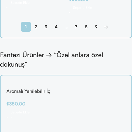
Sepete Ekle
Sepete Ekle
1
2
3
4
…
7
8
9
→
Fantezi Ürünler → “Özel anlara özel
dokunuş”
Aromalı Yenilebilir İç
Çamaşırı – Çilek / Mango
₺
350.00
/ Elma / Portakal
Sepete Ekle