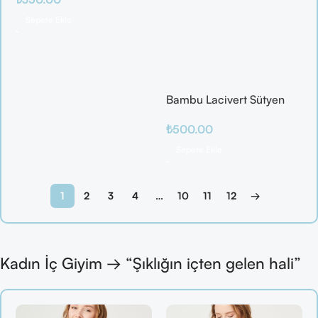
/ Elma / Portakal
Sepete Ekle
Bambu Lacivert Sütyen
Takım
₺
500.00
Sepete Ekle
1
2
3
4
…
10
11
12
→
Kadın İç Giyim → “Şıklığın içten gelen hali”