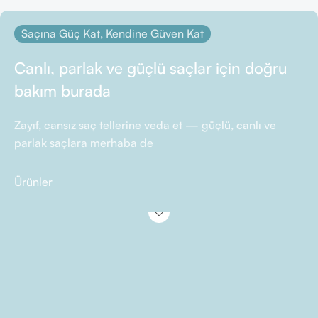
Saçına Güç Kat, Kendine Güven Kat
Canlı, parlak ve güçlü saçlar için doğru
bakım burada
Zayıf, cansız saç tellerine veda et — güçlü, canlı ve
parlak saçlara merhaba de
Ürünler