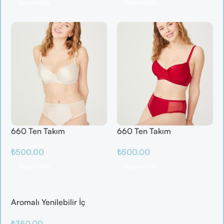
Sepete Ekle
Sepete Ekle
660 Ten Takım
660 Ten Takım
₺
500.00
₺
500.00
Sepete Ekle
Sepete Ekle
Aromalı Yenilebilir İç
Çamaşırı – Çilek / Mango
₺
350.00