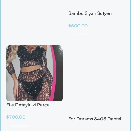
Bambu Siyah Sütyen
Takım
₺
500.00
Sepete Ekle
File Detaylı İki Parça
Fantazi Takım
₺
700.00
For Dreams 8408 Dantelli
Fantazi İç Giyim Seti
Sepete Ekle