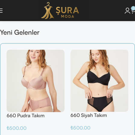
0
onunu Keşfet ]
🔘 [Pijama Takımlarını İncele ]
🔘 [ Saç Bakım Ürünlerini Gör
Yeni Gelenler
660 Siyah Takım
660 Pudra Takım
₺
500.00
₺
500.00