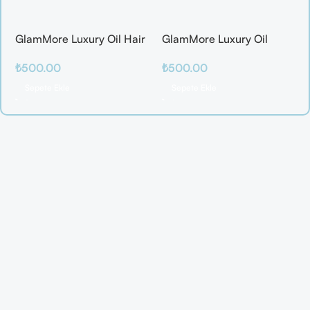
GlamMore Luxury Oil Hair
GlamMore Luxury Oil
Mask
Reconstructive Elixir –
₺
500.00
₺
500.00
Saç Kırılmalarına Karşı
Etkili Bakım Serumu (50
Sepete Ekle
Sepete Ekle
ml)