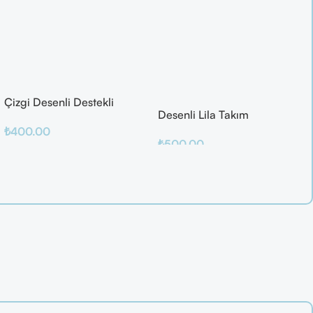
Çizgi Desenli Destekli
Desenli Lila Takım
Balenli
₺
400.00
₺
500.00
Sepete Ekle
Sepete Ekle