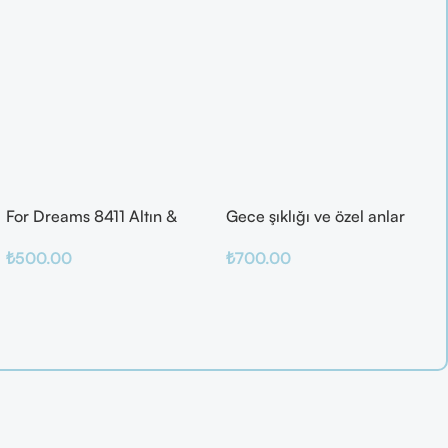
For Dreams 8411 Altın &
Gece şıklığı ve özel anlar
Mor Fantazi İç Giyim Takımı
için ideal
₺
500.00
₺
700.00
Seçenekler
Sepete Ekle