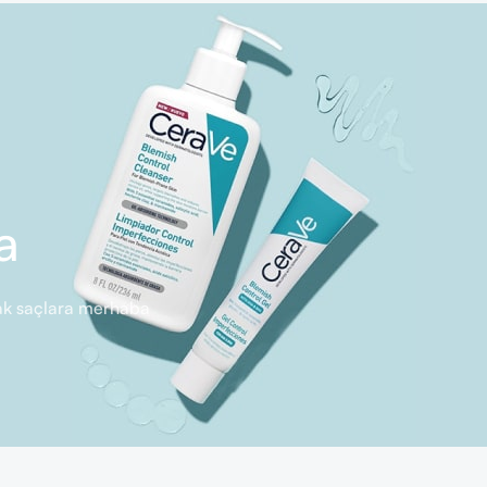
a
rlak saçlara merhaba