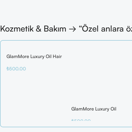
Kozmetik & Bakım → “Özel anlara ö
GlamMore Luxury Oil Hair
Mask
₺
500.00
Sepete Ekle
GlamMore Luxury Oil
Reconstructive Elixir – Saç
₺
500.00
Kırılmalarına Karşı Etkili
Bakım Serumu (50 ml)
Sepete Ekle