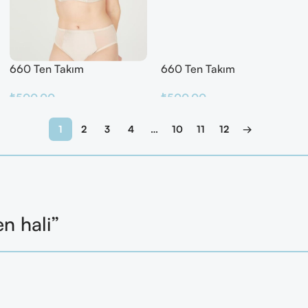
660 Ten Takım
660 Ten Takım
₺
500.00
₺
500.00
Sepete Ekle
Sepete Ekle
1
2
3
4
…
10
11
12
→
en hali”