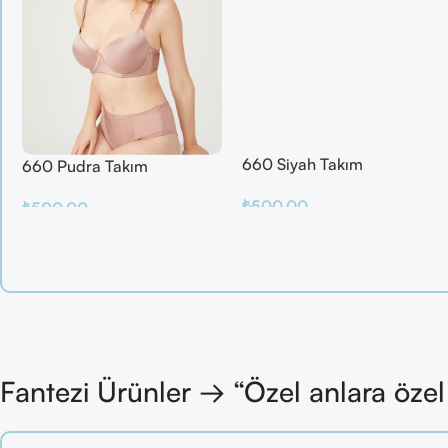
660 Siyah Takım
660 Pudra Takım
₺
500.00
₺
500.00
Sepete Ekle
Sepete Ekle
Fantezi Ürünler → “Özel anlara öze