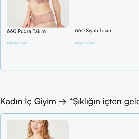
660 Siyah Takım
660 Pudra Takım
₺
500.00
₺
500.00
Sepete Ekle
Sepete Ekle
Kadın İç Giyim → “Şıklığın içten gel