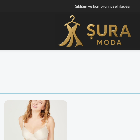
Şıklığın ve konforun içsel ifadesi
🔘 [ Tüm Kadın Parfümlerini Keşfet ]
💖 Kendine iyi hissettiren tasarımlar 