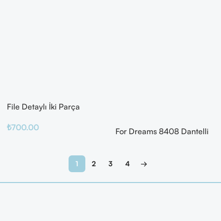
File Detaylı İki Parça
Fantazi Takım
₺
700.00
For Dreams 8408 Dantelli
Fantazi İç Giyim Seti
Sepete Ekle
Devamını Oku
1
2
3
4
→