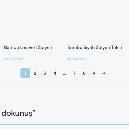
Bambu Lacivert Sütyen
Bambu Siyah Sütyen Takım
Takım
₺
500.00
₺
500.00
Sepete Ekle
Sepete Ekle
1
2
3
4
…
7
8
9
→
l dokunuş”