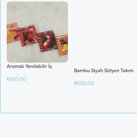
Aromalı Yenilebilir İç
Bambu Siyah Sütyen Takım
Çamaşırı – Çilek / Mango /
₺
350.00
Elma / Portakal
₺
500.00
Sepete Ekle
Sepete Ekle