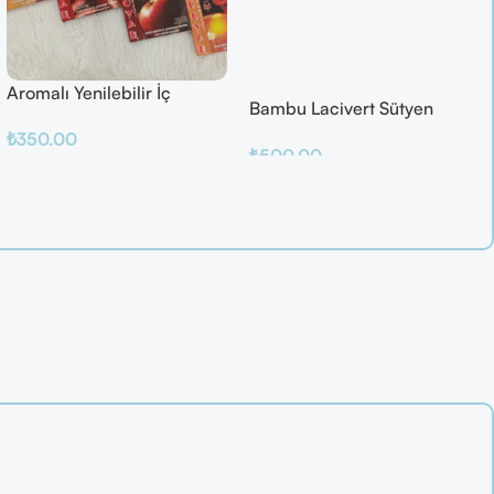
Aromalı Yenilebilir İç
Bambu Lacivert Sütyen
Çamaşırı – Çilek / Mango /
Takım
₺
350.00
Elma / Portakal
₺
500.00
Sepete Ekle
Sepete Ekle