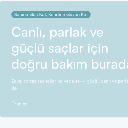
Saçına Güç Kat, Kendine Güven Kat
Canlı, parlak ve
güçlü saçlar için
doğru bakım burad
Zayıf, cansız saç tellerine veda et — güçlü, canlı ve pa
de
Ürünler