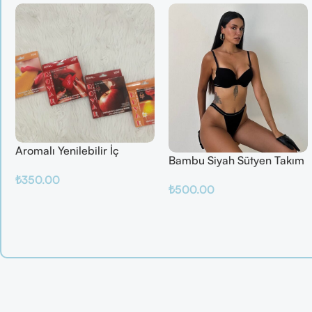
Aromalı Yenilebilir İç
Bambu Siyah Sütyen Takım
Çamaşırı – Çilek / Mango /
₺
350.00
Elma / Portakal
₺
500.00
Sepete Ekle
Sepete Ekle