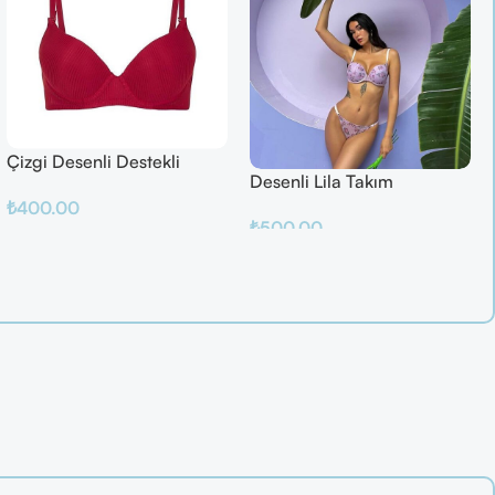
Çizgi Desenli Destekli
Desenli Lila Takım
Balenli
₺
400.00
₺
500.00
Sepete Ekle
Sepete Ekle