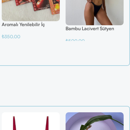
Aromalı Yenilebilir İç
Bambu Lacivert Sütyen
Çamaşırı – Çilek / Mango /
Takım
₺
350.00
Elma / Portakal
₺
500.00
Sepete Ekle
Sepete Ekle