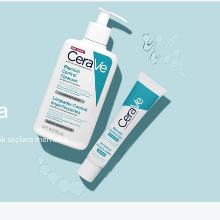
a
rlak saçlara merhaba