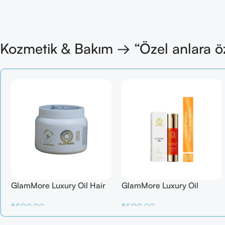
Kozmetik & Bakım → “Özel anlara ö
GlamMore Luxury Oil Hair
GlamMore Luxury Oil
Mask
Reconstructive Elixir – Saç
₺
500.00
₺
500.00
Kırılmalarına Karşı Etkili
Bakım Serumu (50 ml)
Sepete Ekle
Sepete Ekle