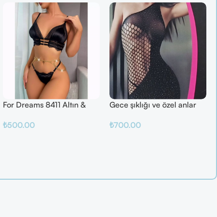
For Dreams 8411 Altın &
Gece şıklığı ve özel anlar
Mor Fantazi İç Giyim Takımı
için ideal
₺
500.00
₺
700.00
Seçenekler
Sepete Ekle