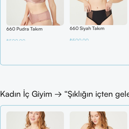
660 Siyah Takım
660 Pudra Takım
₺
500.00
₺
500.00
Sepete Ekle
Sepete Ekle
Kadın İç Giyim → “Şıklığın içten gel