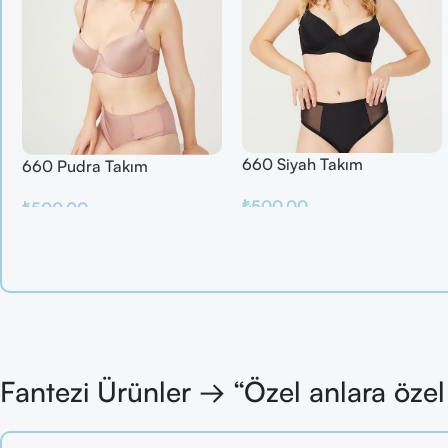
660 Siyah Takım
660 Pudra Takım
₺
500.00
₺
500.00
Sepete Ekle
Sepete Ekle
Fantezi Ürünler → “Özel anlara öze