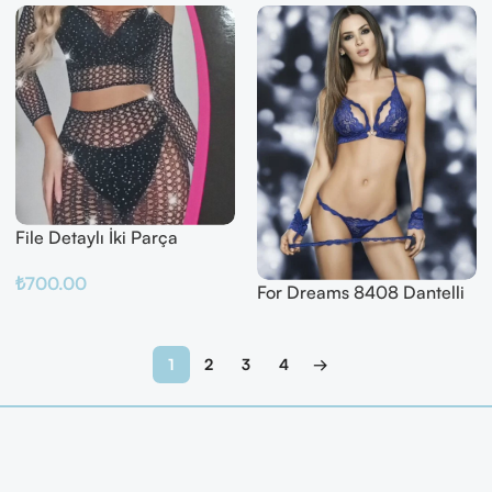
File Detaylı İki Parça
Fantazi Takım
₺
700.00
For Dreams 8408 Dantelli
Fantazi İç Giyim Seti
Sepete Ekle
Devamını Oku
1
2
3
4
→