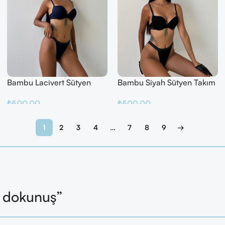
Bambu Lacivert Sütyen
Bambu Siyah Sütyen Takım
Takım
₺
500.00
₺
500.00
Sepete Ekle
Sepete Ekle
1
2
3
4
…
7
8
9
→
l dokunuş”