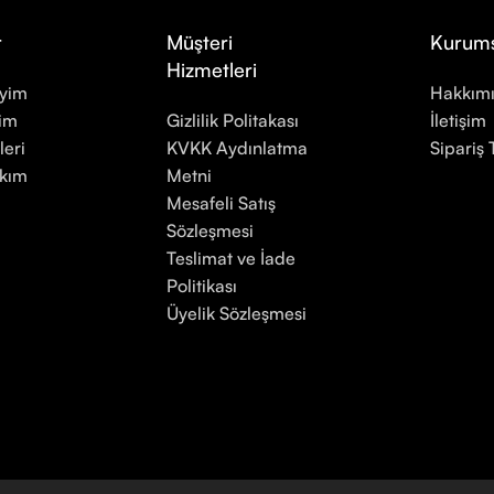
r
Müşteri
Kurum
Hizmetleri
iyim
Hakkım
yim
Gizlilik Politakası
İletişim
leri
KVKK Aydınlatma
Sipariş 
akım
Metni
Mesafeli Satış
Sözleşmesi
Teslimat ve İade
Politikası
Üyelik Sözleşmesi