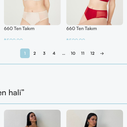
660 Ten Takım
660 Ten Takım
₺
500.00
₺
500.00
Sepete Ekle
Sepete Ekle
1
2
3
4
…
10
11
12
→
en hali”