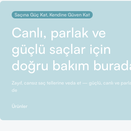
Saçına Güç Kat, Kendine Güven Kat
Canlı, parlak ve
güçlü saçlar için
doğru bakım burad
Zayıf, cansız saç tellerine veda et — güçlü, canlı ve pa
de
Ürünler