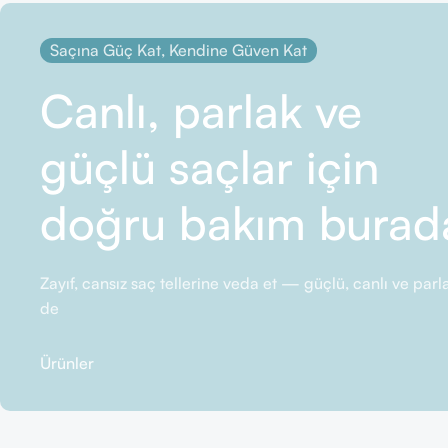
Saçına Güç Kat, Kendine Güven Kat
Canlı, parlak ve
güçlü saçlar için
doğru bakım burad
Zayıf, cansız saç tellerine veda et — güçlü, canlı ve pa
de
Ürünler