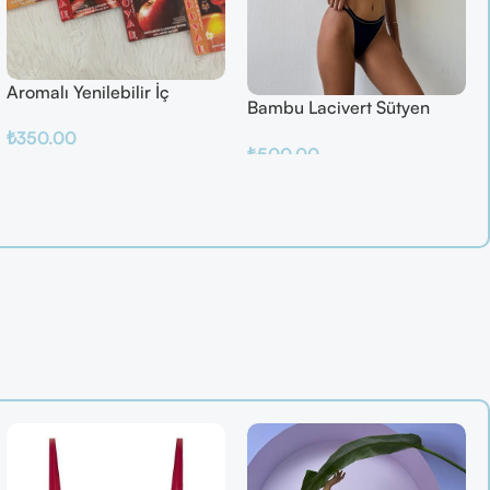
Aromalı Yenilebilir İç
Bambu Lacivert Sütyen
Çamaşırı – Çilek / Mango /
Takım
₺
350.00
Elma / Portakal
₺
500.00
Sepete Ekle
Sepete Ekle