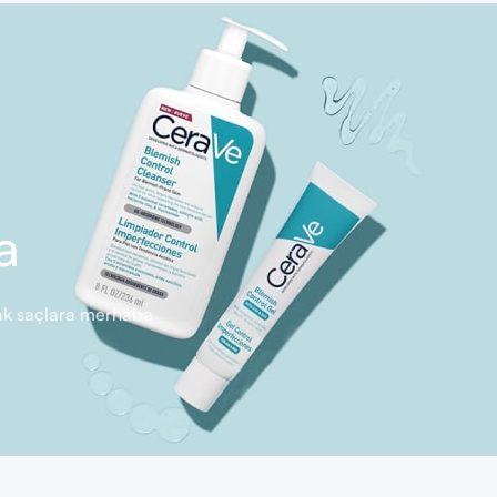
a
rlak saçlara merhaba