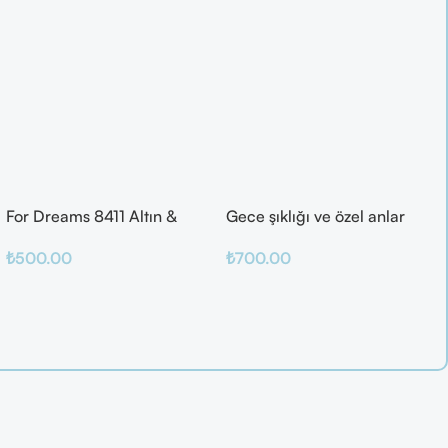
For Dreams 8411 Altın &
Gece şıklığı ve özel anlar
Mor Fantazi İç Giyim Takımı
için ideal
₺
500.00
₺
700.00
Seçenekler
Sepete Ekle