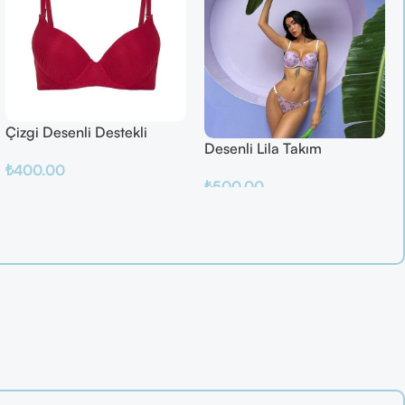
Çizgi Desenli Destekli
Desenli Lila Takım
Balenli
₺
400.00
₺
500.00
Sepete Ekle
Sepete Ekle