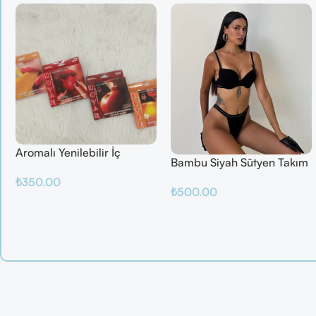
Aromalı Yenilebilir İç
Bambu Siyah Sütyen Takım
Çamaşırı – Çilek / Mango /
₺
350.00
Elma / Portakal
₺
500.00
Sepete Ekle
Sepete Ekle