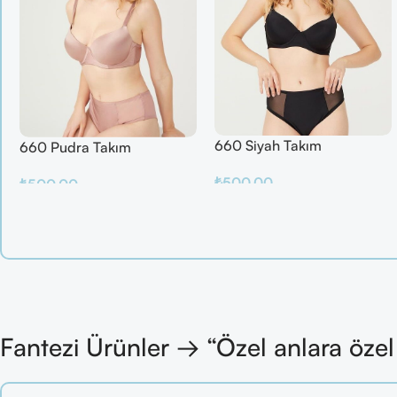
660 Siyah Takım
660 Pudra Takım
₺
500.00
₺
500.00
Sepete Ekle
Sepete Ekle
Fantezi Ürünler → “Özel anlara öze