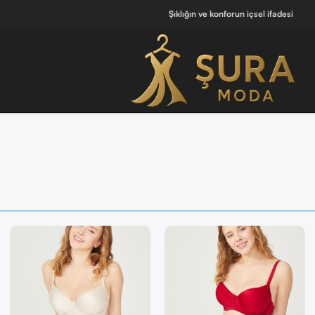
Şıklığın ve konforun içsel ifadesi
[ Tüm Kadın Parfümlerini Keşfet ]
💖 Kendine iyi hissettiren tasarımlar bu