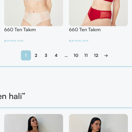
660 Ten Takım
660 Ten Takım
₺
500.00
₺
500.00
Sepete Ekle
Sepete Ekle
1
2
3
4
…
10
11
12
→
en hali”