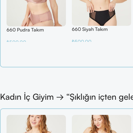
660 Siyah Takım
660 Pudra Takım
₺
500.00
₺
500.00
Sepete Ekle
Sepete Ekle
Kadın İç Giyim → “Şıklığın içten gel