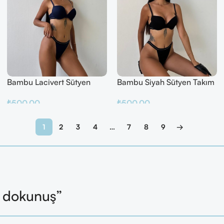
Bambu Lacivert Sütyen
Bambu Siyah Sütyen Takım
Takım
₺
500.00
₺
500.00
Sepete Ekle
Sepete Ekle
1
2
3
4
…
7
8
9
→
l dokunuş”