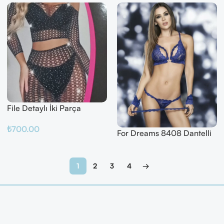
File Detaylı İki Parça
Fantazi Takım
₺
700.00
For Dreams 8408 Dantelli
Fantazi İç Giyim Seti
Sepete Ekle
Devamını Oku
1
2
3
4
→