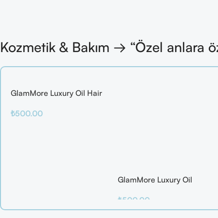
Kozmetik & Bakım → “Özel anlara ö
GlamMore Luxury Oil Hair
Mask
₺
500.00
Sepete Ekle
GlamMore Luxury Oil
Reconstructive Elixir – Saç
₺
500.00
Kırılmalarına Karşı Etkili
Bakım Serumu (50 ml)
Sepete Ekle