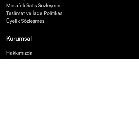
Mesafeli Satış Sözleşmesi
Teslimat ve İade Politikası
Üyelik Sözleşmesi
Kurumsal
Hakkımızda
İletişim
Sipariş Takip
5.0
/5
Google Değerlendirme
Yorum Yaz