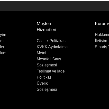
Müşteri
Kurums
Hizmetleri
iyim
Hakkım
im
Gizlilik Politakası
İletişim
leri
KVKK Aydınlatma
Sipariş 
akım
Metni
Mesafeli Satış
Sözleşmesi
Teslimat ve İade
Politikası
Üyelik
Sözleşmesi