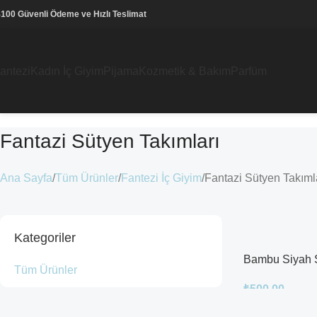
100 Güvenli Ödeme ve Hızlı Teslimat
antezi
Kadın İç Giyim
Pijama
Kozmetik & Bakım
Parfüm
Fantazi Sütyen Takımları
Ana Sayfa
Tüm Ürünler
Fantezi İç Giyim
Fantazi Sütyen Takıml
Kategoriler
Bambu Siyah 
Tüm Ürünler
₺
500.00
Sepete Ekle