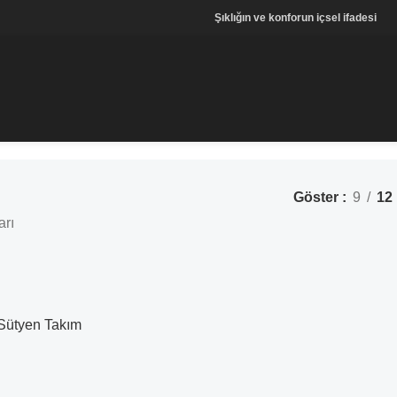
Şıklığın ve konforun içsel ifadesi
Göster
9
12
arı
Sütyen Takım