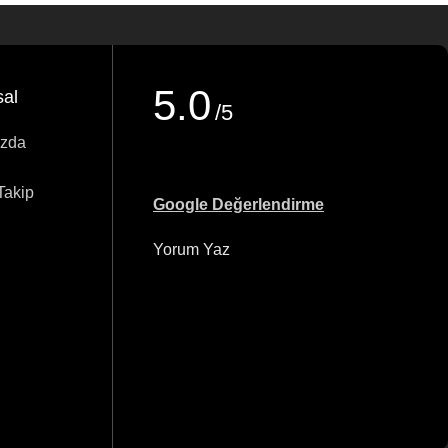
5.0
al
/5
ızda
Takip
Google Değerlendirme
Yorum Yaz