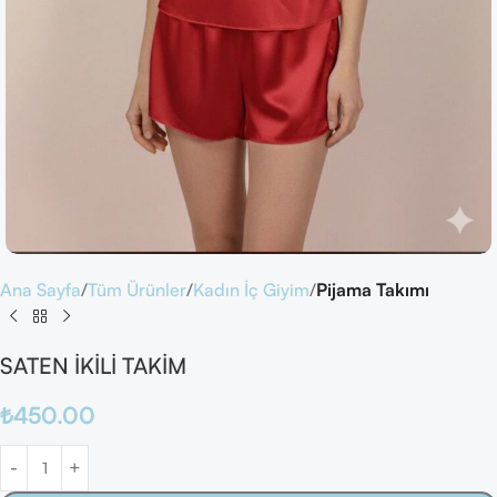
Ana Sayfa
Tüm Ürünler
Kadın İç Giyim
Pijama Takımı
SATEN İKİLİ TAKİM
₺
450.00