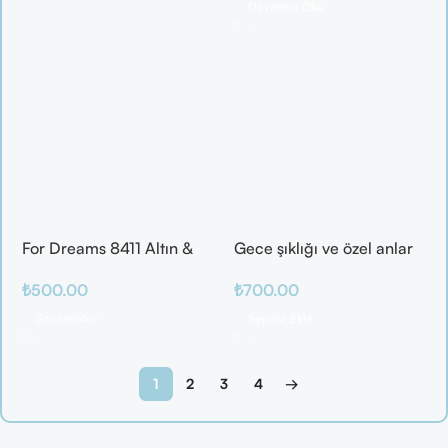
Devamını Oku
For Dreams 8411 Altın &
Gece şıklığı ve özel anlar
Mor Fantazi İç Giyim
için ideal
₺
500.00
₺
700.00
Takımı
Seçenekler
Sepete Ekle
1
2
3
4
→