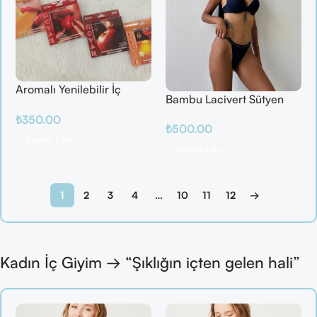
Aromalı Yenilebilir İç
Bambu Lacivert Sütyen
Çamaşırı – Çilek / Mango
Takım
₺
350.00
/ Elma / Portakal
₺
500.00
Sepete Ekle
Sepete Ekle
1
2
3
4
…
10
11
12
→
Kadın İç Giyim → “Şıklığın içten gelen hali”