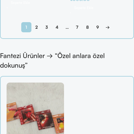
Sepete Ekle
Sepete Ekle
1
2
3
4
…
7
8
9
→
Fantezi Ürünler → “Özel anlara özel
dokunuş”