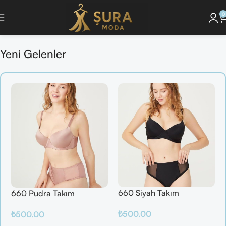
0
 Keşfet ]
🔘 [Pijama Takımlarını İncele ]
🔘 [ Saç Bakım Ürünlerini Gör ]
🔘 [
Yeni Gelenler
660 Siyah Takım
660 Pudra Takım
₺
500.00
₺
500.00