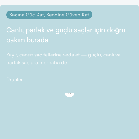
Saçına Güç Kat, Kendine Güven Kat
Canlı, parlak ve güçlü saçlar için doğru
bakım burada
Zayıf, cansız saç tellerine veda et — güçlü, canlı ve
parlak saçlara merhaba de
Ürünler