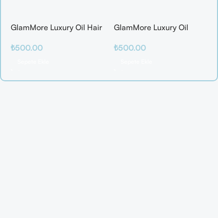
GlamMore Luxury Oil Hair
GlamMore Luxury Oil
Mask
Reconstructive Elixir –
₺
500.00
₺
500.00
Saç Kırılmalarına Karşı
Etkili Bakım Serumu (50
Sepete Ekle
Sepete Ekle
ml)