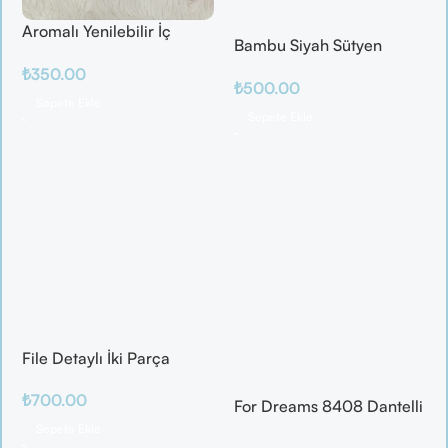
Aromalı Yenilebilir İç
Bambu Siyah Sütyen
Çamaşırı – Çilek / Mango
Takım
₺
350.00
/ Elma / Portakal
₺
500.00
Sepete Ekle
Sepete Ekle
File Detaylı İki Parça
Fantazi Takım
₺
700.00
For Dreams 8408 Dantelli
Fantazi İç Giyim Seti
Sepete Ekle