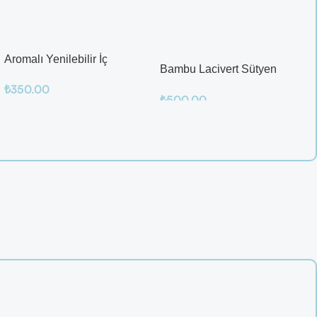
Bambu Lacivert Sütyen
Takım
₺
500.00
Sepete Ekle