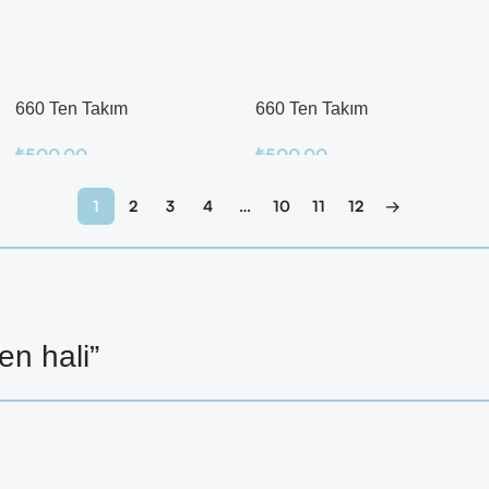
1
2
3
4
…
10
11
12
→
en hali”