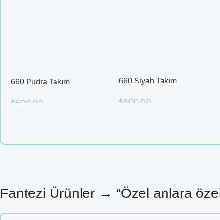
₺
500.00
₺
500.00
Sepete Ekle
Sepete Ekle
Fantezi Ürünler → “Özel anlara öze