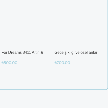
For Dreams 8411 Altın &
Gece şıklığı ve özel anlar
Mor Fantazi İç Giyim Takımı
için ideal
₺
500.00
₺
700.00
Seçenekler
Sepete Ekle