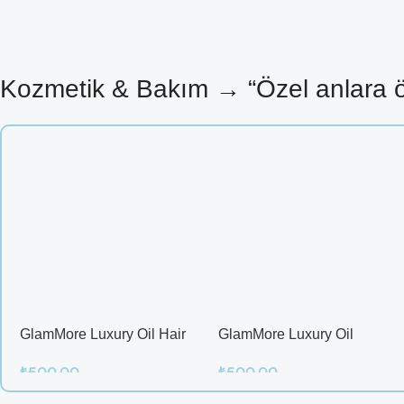
Kozmetik & Bakım → “Özel anlara 
GlamMore Luxury Oil Hair
GlamMore Luxury Oil
Mask
Reconstructive Elixir – Saç
₺
500.00
₺
500.00
Kırılmalarına Karşı Etkili
Bakım Serumu (50 ml)
Sepete Ekle
Sepete Ekle