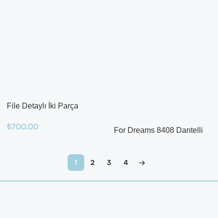
File Detaylı İki Parça
Fantazi Takım
₺
700.00
For Dreams 8408 Dantelli
Fantazi İç Giyim Seti
Sepete Ekle
Devamını Oku
1
2
3
4
→