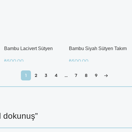
Bambu Lacivert Sütyen
Bambu Siyah Sütyen Takım
Takım
₺
500.00
₺
500.00
Sepete Ekle
Sepete Ekle
1
2
3
4
…
7
8
9
→
l dokunuş”