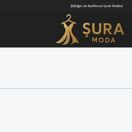
Şıklığın ve konforun içsel ifadesi
oleksiyonunu Keşfet ]
🔘 [Pijama Takımlarını İncele ]
🔘 [ Saç Bakım Ürünl
660 Ten Takım
660 Ten Takım
₺
500.00
₺
500.00
Sepete Ekle
Sepete Ekle