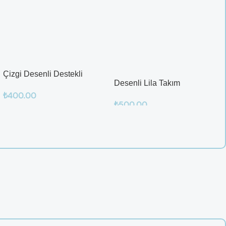
Çizgi Desenli Destekli
Desenli Lila Takım
Balenli
₺
400.00
₺
500.00
Sepete Ekle
Sepete Ekle