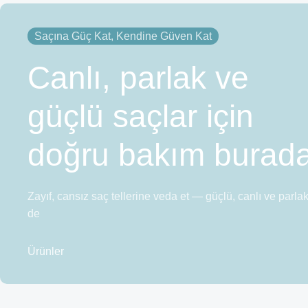
Saçına Güç Kat, Kendine Güven Kat
Canlı, parlak ve
güçlü saçlar için
doğru bakım burad
Zayıf, cansız saç tellerine veda et — güçlü, canlı ve parl
de
Ürünler