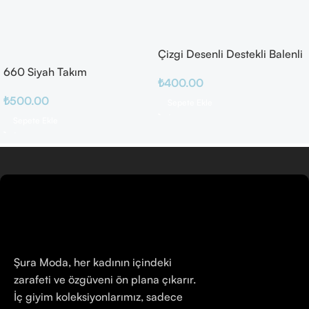
Çizgi Desenli Destekli Balenli
660 Siyah Takım
₺
400.00
₺
500.00
Sepete Ekle
Sepete Ekle
Şura Moda, her kadının içindeki
zarafeti ve özgüveni ön plana çıkarır.
İç giyim koleksiyonlarımız, sadece