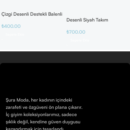
Çizgi Desenli Destekli Balenli
Desenli Siyah Takım
₺
400.00
₺
700.00
Sepete Ekle
Sepete Ekle
Şura Moda, her kadının içindeki
zarafeti ve özgüveni ön plana çıkarır.
İç giyim koleksiyonlarımız, sadece
şıklık değil, kendine güven duygusu
kazandırmak için tasarlandı.