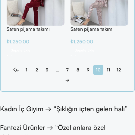
Saten pijama takımı
Saten pijama takımı
₺
1,250.00
₺
1,250.00
Sepete Ekle
Sepete Ekle
←
1
2
3
…
7
8
9
10
11
12
→
Kadın İç Giyim → “Şıklığın içten gelen hali”
Fantezi Ürünler → “Özel anlara özel