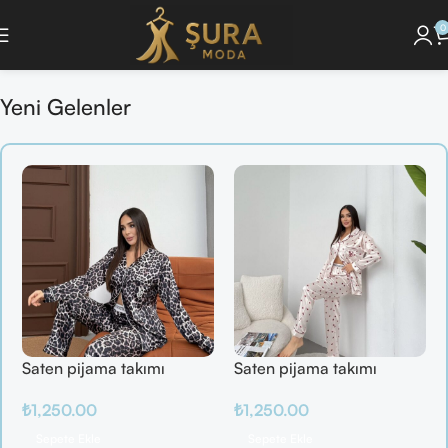
0
unu Keşfet ]
🔘 [Pijama Takımlarını İncele ]
🔘 [ Saç Bakım Ürünlerini Gör ]
Yeni Gelenler
Saten pijama takımı
Saten pijama takımı
₺
1,250.00
₺
1,250.00
Sepete Ekle
Sepete Ekle