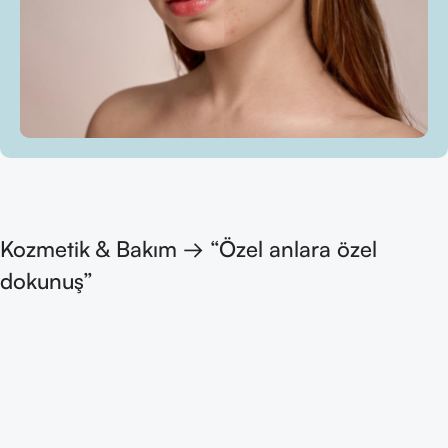
Kozmetik & Bakım → “Özel anlara özel
dokunuş”
Kadın İç Giyim
Şıklığın ve Konforun Buluştuğu Nokta