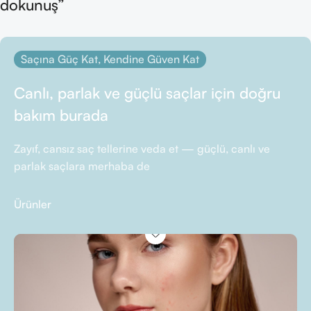
dokunuş”
Saçına Güç Kat, Kendine Güven Kat
Canlı, parlak ve güçlü saçlar için doğru
bakım burada
Zayıf, cansız saç tellerine veda et — güçlü, canlı ve
parlak saçlara merhaba de
Ürünler