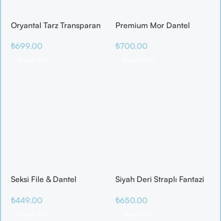
Oryantal Tarz Transparan
Premium Mor Dantel
Etekli Fantazi Gecelik
Gecelik – Şeffaf Tül
₺
699.00
₺
700.00
Tasarım
Sepete Ekle
Sepete Ekle
Seksi File & Dantel
Siyah Deri Straplı Fantazi
Kombinli Fantazi Tulum
Kostüm
₺
449.00
₺
650.00
Sepete Ekle
Sepete Ekle