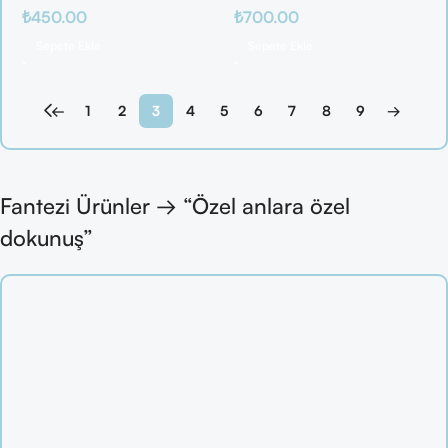
₺
450.00
₺
700.00
Zarafet
Sepete Ekle
Sepete Ekle
←
1
2
3
4
5
6
7
8
9
→
Fantezi Ürünler → “Özel anlara özel
dokunuş”