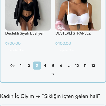
Destekli Siyah Büstiyer
DESTEKLİ STRAPLEZ
Takım
BEYAZ SÜTYEN
₺
700.00
₺
400.00
Sepete Ekle
Sepete Ekle
←
1
2
3
4
5
6
…
10
11
12
→
Kadın İç Giyim → “Şıklığın içten gelen hali”