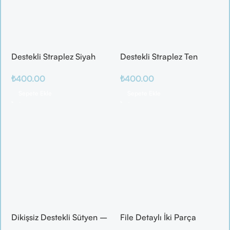
Destekli Straplez Siyah
Destekli Straplez Ten
Sütyen
Sütyen
₺
400.00
₺
400.00
Sepete Ekle
Sepete Ekle
Dikişsiz Destekli Sütyen –
File Detaylı İki Parça
Ten Rengi Konfor ve
Fantazi Takım