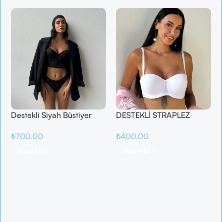
Destekli Siyah Büstiyer
DESTEKLİ STRAPLEZ
Takım
BEYAZ SÜTYEN
₺
700.00
₺
400.00
Sepete Ekle
Sepete Ekle