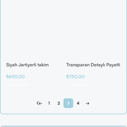
Siyah Jartiyerli takim
Transparan Detaylı Payetli
Gece Elbisesi
₺
690.00
₺
750.00
Sepete Ekle
Sepete Ekle
←
1
2
3
4
→