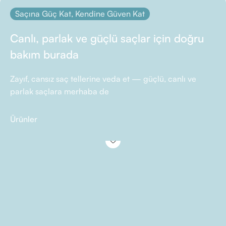
Saçına Güç Kat, Kendine Güven Kat
Canlı, parlak ve güçlü saçlar için doğru
bakım burada
Zayıf, cansız saç tellerine veda et — güçlü, canlı ve
parlak saçlara merhaba de
Ürünler