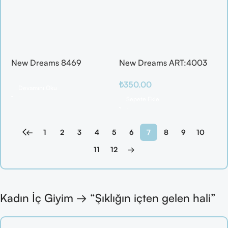
New Dreams 8469
New Dreams ART:4003
Dantelli Transparan
Işıltılı File Fantezi Body –
₺
350.00
Gecelik Takımı
Şık ve Cesur Tasarım
Devamını Oku
Sepete Ekle
←
1
2
3
4
5
6
7
8
9
10
11
12
→
Kadın İç Giyim → “Şıklığın içten gelen hali”