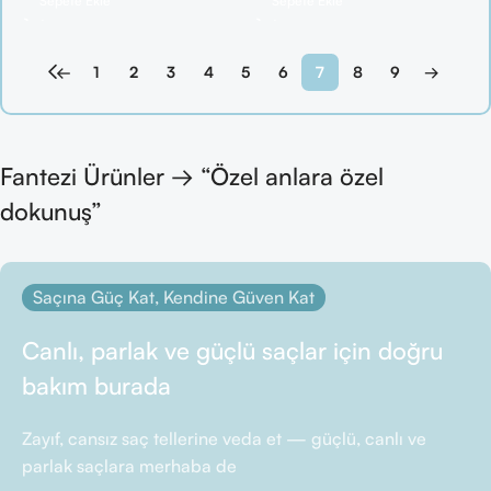
Sepete Ekle
Sepete Ekle
←
1
2
3
4
5
6
7
8
9
→
Fantezi Ürünler → “Özel anlara özel
dokunuş”
Saçına Güç Kat, Kendine Güven Kat
Canlı, parlak ve güçlü saçlar için doğru
bakım burada
Zayıf, cansız saç tellerine veda et — güçlü, canlı ve
parlak saçlara merhaba de