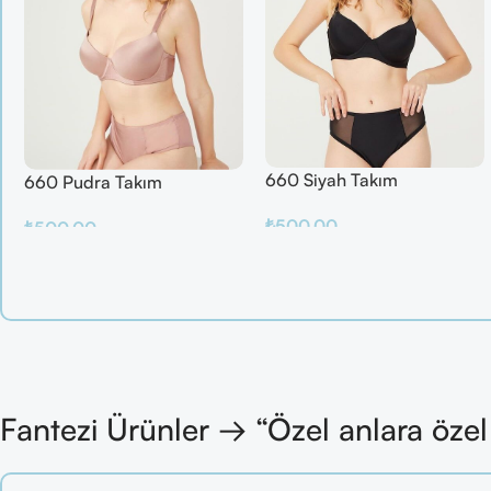
660 Siyah Takım
660 Pudra Takım
₺
500.00
₺
500.00
Sepete Ekle
Sepete Ekle
Fantezi Ürünler → “Özel anlara öze