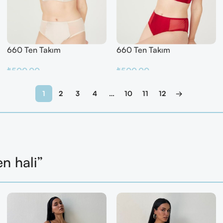
660 Ten Takım
660 Ten Takım
₺
500.00
₺
500.00
Sepete Ekle
Sepete Ekle
1
2
3
4
…
10
11
12
→
en hali”