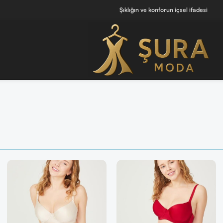
Şıklığın ve konforun içsel ifadesi
 [ Tüm Kadın Parfümlerini Keşfet ]
💖 Kendine iyi hissettiren tasarımlar b