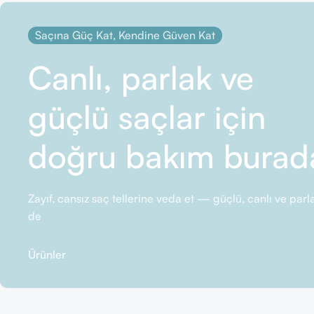
Saçına Güç Kat, Kendine Güven Kat
Canlı, parlak ve
güçlü saçlar için
doğru bakım burad
Zayıf, cansız saç tellerine veda et — güçlü, canlı ve pa
de
Ürünler