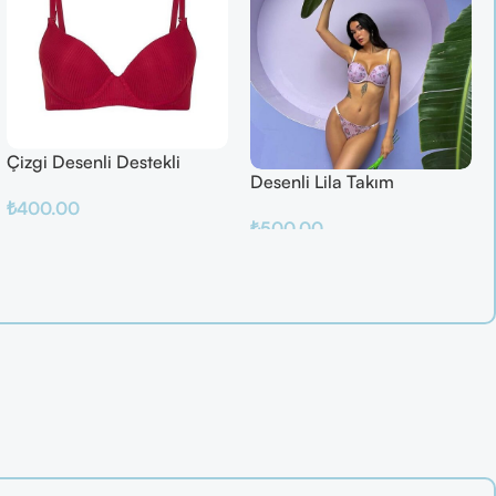
Çizgi Desenli Destekli
Desenli Lila Takım
Balenli
₺
400.00
₺
500.00
Sepete Ekle
Sepete Ekle