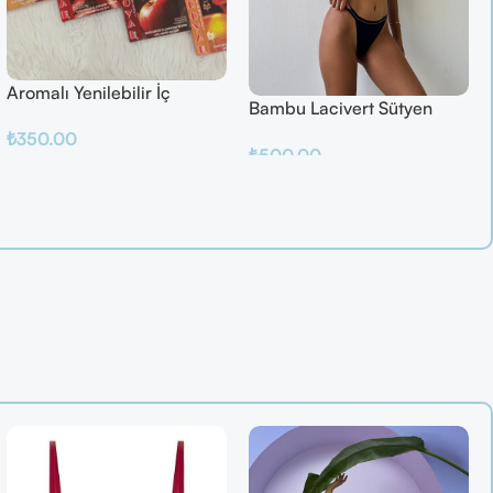
Aromalı Yenilebilir İç
Bambu Lacivert Sütyen
Çamaşırı – Çilek / Mango /
Takım
₺
350.00
Elma / Portakal
₺
500.00
Sepete Ekle
Sepete Ekle