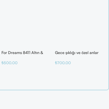
For Dreams 8411 Altın &
Gece şıklığı ve özel anlar
Mor Fantazi İç Giyim Takımı
için ideal
₺
500.00
₺
700.00
Seçenekler
Sepete Ekle