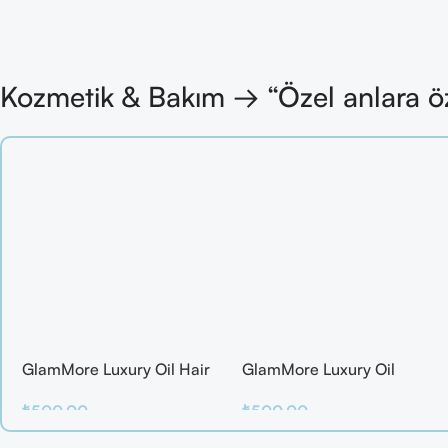
Kozmetik & Bakım → “Özel anlara ö
GlamMore Luxury Oil Hair
GlamMore Luxury Oil
Mask
Reconstructive Elixir – Saç
₺
500.00
₺
500.00
Kırılmalarına Karşı Etkili
Bakım Serumu (50 ml)
Sepete Ekle
Sepete Ekle