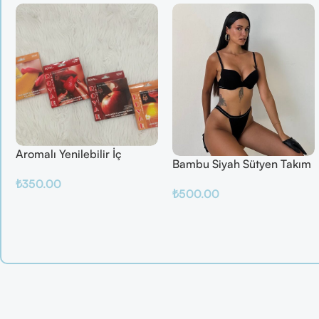
Aromalı Yenilebilir İç
Bambu Siyah Sütyen Takım
Çamaşırı – Çilek / Mango /
₺
350.00
Elma / Portakal
₺
500.00
Sepete Ekle
Sepete Ekle