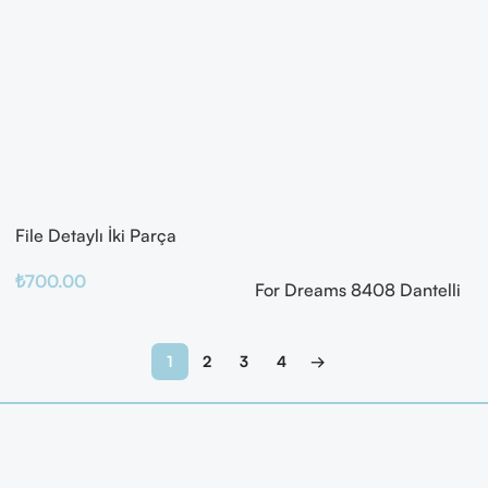
File Detaylı İki Parça
Fantazi Takım
₺
700.00
For Dreams 8408 Dantelli
Fantazi İç Giyim Seti
Sepete Ekle
Devamını Oku
1
2
3
4
→