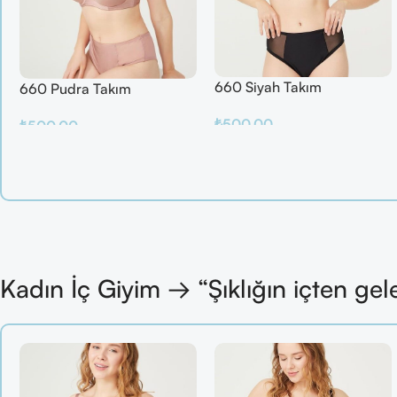
660 Siyah Takım
660 Pudra Takım
₺
500.00
₺
500.00
Sepete Ekle
Sepete Ekle
Kadın İç Giyim → “Şıklığın içten gel