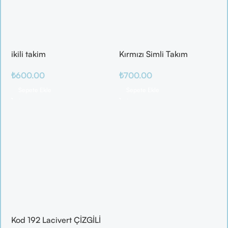
ikili takim
Kırmızı Simli Takım
₺
600.00
₺
700.00
Sepete Ekle
Sepete Ekle
Kod 192 Lacivert ÇİZGİLİ