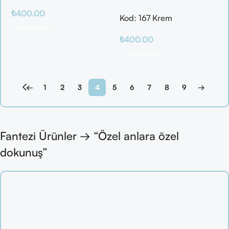
DESENLİ
₺
400.00
Kod: 167 Krem
Sepete Ekle
₺
400.00
Sepete Ekle
←
1
2
3
4
5
6
7
8
9
→
Fantezi Ürünler → “Özel anlara özel
dokunuş”