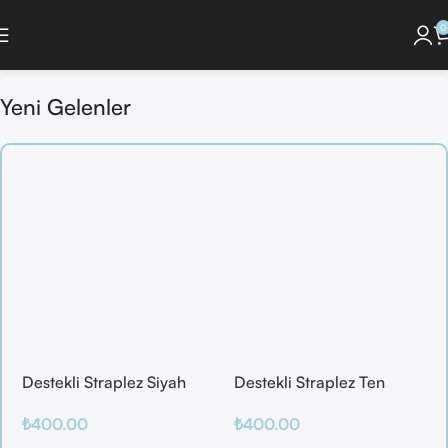
0
iyonunu Keşfet ]
🔘 [Pijama Takımlarını İncele ]
🔘 [ Saç Bakım Ürünlerini G
Yeni Gelenler
Destekli Straplez Siyah
Destekli Straplez Ten
Sütyen
Sütyen
₺
400.00
₺
400.00