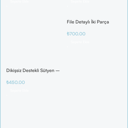
Sepete Ekle
Sepete Ekle
File Detaylı İki Parça
Fantazi Takım
₺
700.00
Sepete Ekle
Dikişsiz Destekli Sütyen –
Ten Rengi Konfor ve
₺
450.00
Zarafet
Sepete Ekle