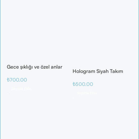
Gece şıklığı ve özel anlar
Hologram Siyah Takım
için ideal
₺
700.00
₺
500.00
Sepete Ekle
Sepete Ekle