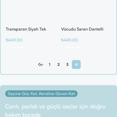
Transparan Siyah Tek
Vücudu Saran Dantelli
Parça Fantazi Tulum
Kırmızı Bodystocking
₺
449.00
₺
449.00
Sepete Ekle
Sepete Ekle
←
1
2
3
4
Saçına Güç Kat, Kendine Güven Kat
Canlı, parlak ve güçlü saçlar için doğru
bakım burada