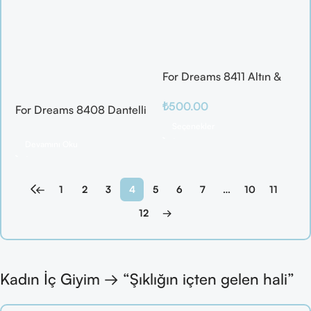
For Dreams 8411 Altın &
Mor Fantazi İç Giyim
₺
500.00
Takımı
For Dreams 8408 Dantelli
Fantazi İç Giyim Seti
Seçenekler
Devamını Oku
←
1
2
3
4
5
6
7
…
10
11
12
→
Kadın İç Giyim → “Şıklığın içten gelen hali”