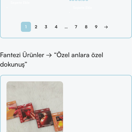
Sepete Ekle
Sepete Ekle
1
2
3
4
…
7
8
9
→
Fantezi Ürünler → “Özel anlara özel
dokunuş”