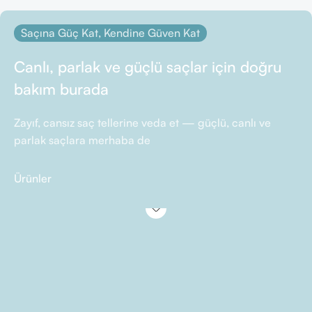
Saçına Güç Kat, Kendine Güven Kat
Canlı, parlak ve güçlü saçlar için doğru
bakım burada
Zayıf, cansız saç tellerine veda et — güçlü, canlı ve
parlak saçlara merhaba de
Ürünler