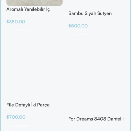
Aromalı Yenilebilir İç
Bambu Siyah Sütyen
Çamaşırı – Çilek / Mango
Takım
₺
350.00
/ Elma / Portakal
₺
500.00
Sepete Ekle
Sepete Ekle
File Detaylı İki Parça
Fantazi Takım
₺
700.00
For Dreams 8408 Dantelli
Fantazi İç Giyim Seti
Sepete Ekle