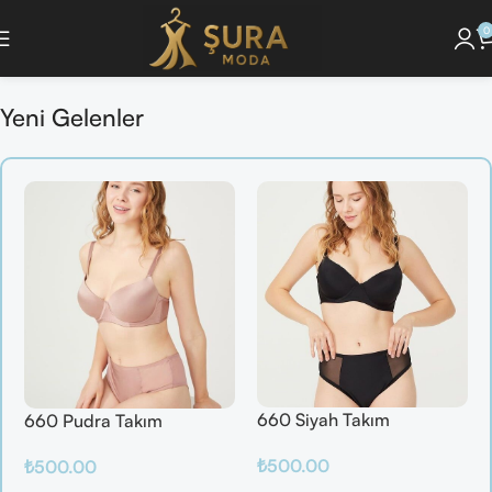
0
onunu Keşfet ]
🔘 [Pijama Takımlarını İncele ]
🔘 [ Saç Bakım Ürünlerini Gör
Yeni Gelenler
660 Siyah Takım
660 Pudra Takım
₺
500.00
₺
500.00