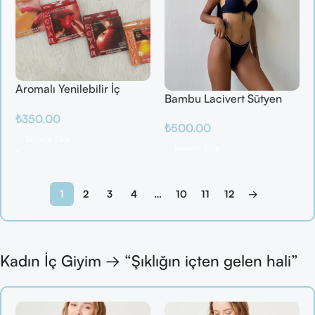
Aromalı Yenilebilir İç
Bambu Lacivert Sütyen
Çamaşırı – Çilek / Mango
Takım
₺
350.00
/ Elma / Portakal
₺
500.00
Sepete Ekle
Sepete Ekle
1
2
3
4
…
10
11
12
→
Kadın İç Giyim → “Şıklığın içten gelen hali”