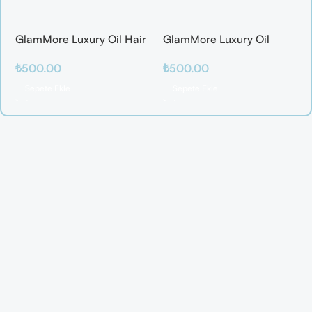
GlamMore Luxury Oil Hair
GlamMore Luxury Oil
Mask
Reconstructive Elixir –
₺
500.00
₺
500.00
Saç Kırılmalarına Karşı
Etkili Bakım Serumu (50
Sepete Ekle
Sepete Ekle
ml)