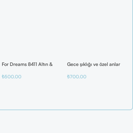
For Dreams 8411 Altın &
Gece şıklığı ve özel anlar
Mor Fantazi İç Giyim Takımı
için ideal
₺
500.00
₺
700.00
Seçenekler
Sepete Ekle