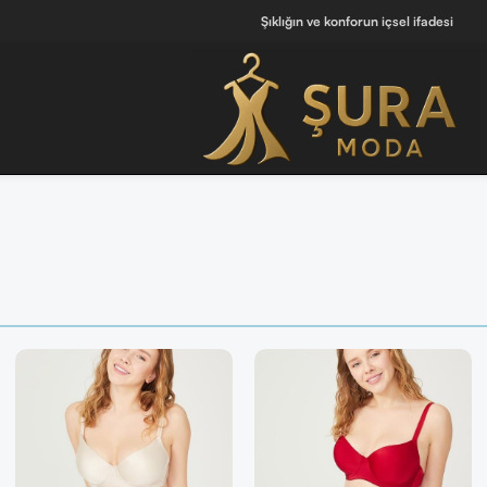
Şıklığın ve konforun içsel ifadesi
]
🔘 [ Tüm Kadın Parfümlerini Keşfet ]
💖 Kendine iyi hissettiren tasarıml