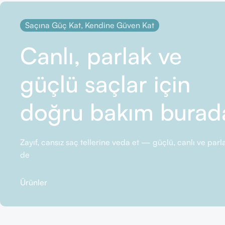
Saçına Güç Kat, Kendine Güven Kat
Canlı, parlak ve
güçlü saçlar için
doğru bakım burad
Zayıf, cansız saç tellerine veda et — güçlü, canlı ve pa
de
Ürünler