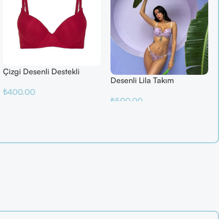
Çizgi Desenli Destekli
Desenli Lila Takım
Balenli
₺
400.00
₺
500.00
Sepete Ekle
Sepete Ekle