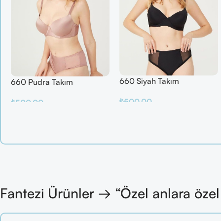
660 Siyah Takım
660 Pudra Takım
₺
500.00
₺
500.00
Sepete Ekle
Sepete Ekle
Fantezi Ürünler → “Özel anlara öze