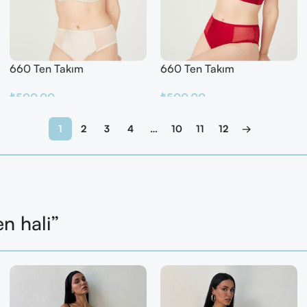
660 Ten Takım
660 Ten Takım
₺
500.00
₺
500.00
Sepete Ekle
Sepete Ekle
1
2
3
4
…
10
11
12
→
en hali”