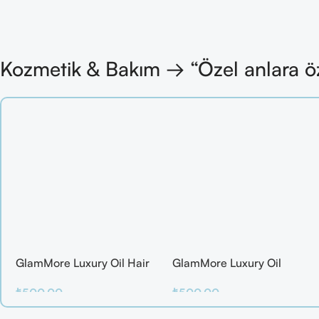
Kozmetik & Bakım → “Özel anlara ö
GlamMore Luxury Oil Hair
GlamMore Luxury Oil
Mask
Reconstructive Elixir – Saç
₺
500.00
₺
500.00
Kırılmalarına Karşı Etkili
Bakım Serumu (50 ml)
Sepete Ekle
Sepete Ekle