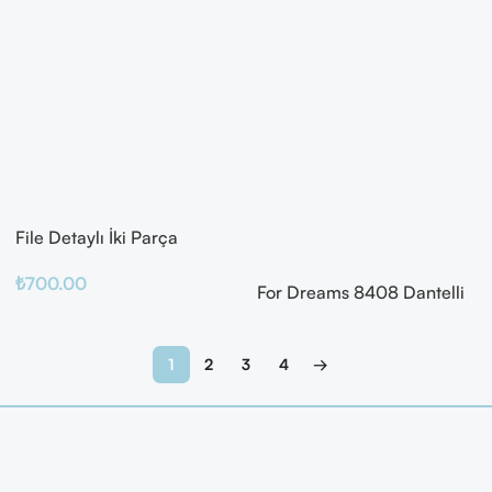
File Detaylı İki Parça
Fantazi Takım
₺
700.00
For Dreams 8408 Dantelli
Fantazi İç Giyim Seti
Sepete Ekle
Devamını Oku
1
2
3
4
→