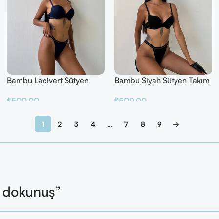
Bambu Lacivert Sütyen
Bambu Siyah Sütyen Takım
Takım
₺
500.00
₺
500.00
Sepete Ekle
Sepete Ekle
1
2
3
4
…
7
8
9
→
l dokunuş”