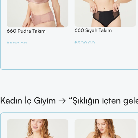
660 Siyah Takım
660 Pudra Takım
₺
500.00
₺
500.00
Sepete Ekle
Sepete Ekle
Kadın İç Giyim → “Şıklığın içten gel