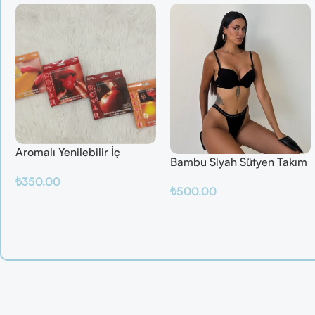
Aromalı Yenilebilir İç
Bambu Siyah Sütyen Takım
Çamaşırı – Çilek / Mango /
₺
350.00
Elma / Portakal
₺
500.00
Sepete Ekle
Sepete Ekle