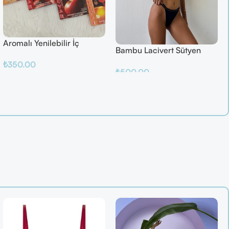
Aromalı Yenilebilir İç
Bambu Lacivert Sütyen
Çamaşırı – Çilek / Mango /
Takım
₺
350.00
Elma / Portakal
₺
500.00
Sepete Ekle
Sepete Ekle