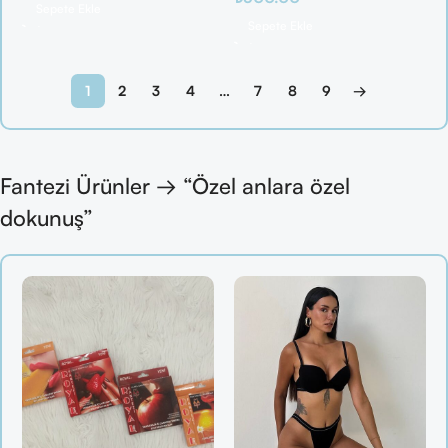
Sepete Ekle
Sepete Ekle
1
2
3
4
…
7
8
9
→
Fantezi Ürünler → “Özel anlara özel
dokunuş”