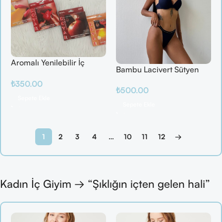
Aromalı Yenilebilir İç
Bambu Lacivert Sütyen
Çamaşırı – Çilek / Mango
Takım
₺
350.00
/ Elma / Portakal
₺
500.00
Sepete Ekle
Sepete Ekle
1
2
3
4
…
10
11
12
→
Kadın İç Giyim → “Şıklığın içten gelen hali”