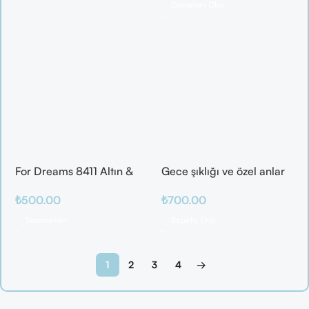
Devamını Oku
For Dreams 8411 Altın &
Gece şıklığı ve özel anlar
Mor Fantazi İç Giyim
için ideal
₺
500.00
₺
700.00
Takımı
Seçenekler
Sepete Ekle
1
2
3
4
→