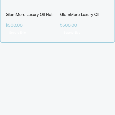
GlamMore Luxury Oil Hair
GlamMore Luxury Oil
Mask
Reconstructive Elixir –
₺
500.00
₺
500.00
Saç Kırılmalarına Karşı
Etkili Bakım Serumu (50
Sepete Ekle
Sepete Ekle
ml)