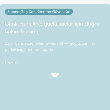
Saçına Güç Kat, Kendine Güven Kat
Canlı, parlak ve güçlü saçlar için doğru
bakım burada
Zayıf, cansız saç tellerine veda et — güçlü, canlı ve
parlak saçlara merhaba de
Ürünler