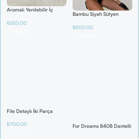
Aromalı Yenilebilir İç
Bambu Siyah Sütyen
Çamaşırı – Çilek / Mango
Takım
₺
350.00
/ Elma / Portakal
₺
500.00
Sepete Ekle
Sepete Ekle
File Detaylı İki Parça
Fantazi Takım
₺
700.00
For Dreams 8408 Dantelli
Fantazi İç Giyim Seti
Sepete Ekle