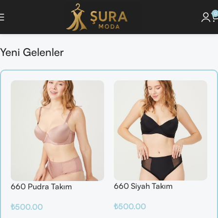
0
unu Keşfet ]
🔘 [Pijama Takımlarını İncele ]
🔘 [ Saç Bakım Ürünlerini Gör ]
Yeni Gelenler
660 Siyah Takım
660 Pudra Takım
₺
500.00
₺
500.00