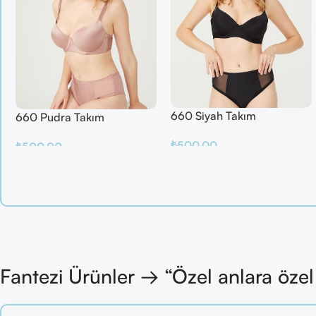
660 Siyah Takım
660 Pudra Takım
₺
500.00
₺
500.00
Sepete Ekle
Sepete Ekle
Fantezi Ürünler → “Özel anlara öze