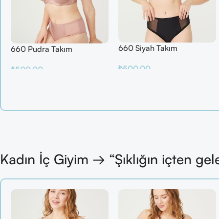
660 Siyah Takım
660 Pudra Takım
₺
500.00
₺
500.00
Sepete Ekle
Sepete Ekle
Kadın İç Giyim → “Şıklığın içten gel