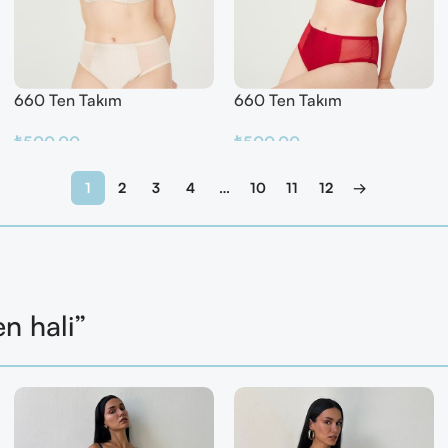
660 Ten Takım
660 Ten Takım
₺
500.00
₺
500.00
Sepete Ekle
Sepete Ekle
1
2
3
4
…
10
11
12
→
en hali”