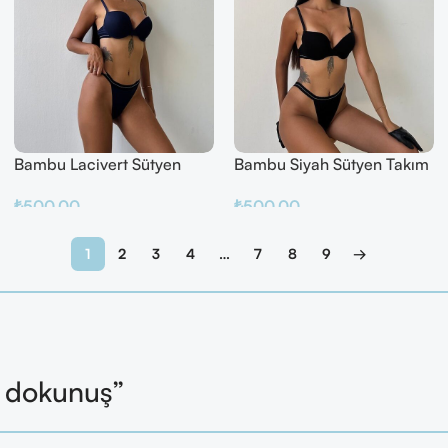
Bambu Lacivert Sütyen
Bambu Siyah Sütyen Takım
Takım
₺
500.00
₺
500.00
Sepete Ekle
Sepete Ekle
1
2
3
4
…
7
8
9
→
l dokunuş”