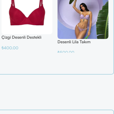
Çizgi Desenli Destekli
Desenli Lila Takım
Balenli
₺
400.00
₺
500.00
Sepete Ekle
Sepete Ekle