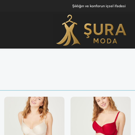
Şıklığın ve konforun içsel ifadesi
🔘 [ Tüm Kadın Parfümlerini Keşfet ]
💖 Kendine iyi hissettiren tasarımlar