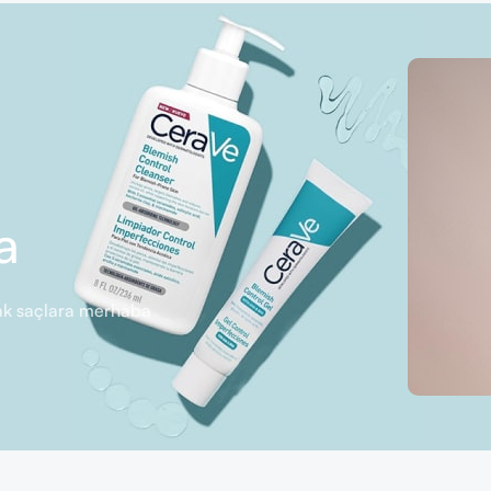
a
rlak saçlara merhaba