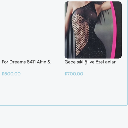
For Dreams 8411 Altın &
Gece şıklığı ve özel anlar
Mor Fantazi İç Giyim Takımı
için ideal
₺
500.00
₺
700.00
Seçenekler
Sepete Ekle