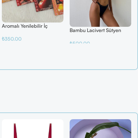
Aromalı Yenilebilir İç
Bambu Lacivert Sütyen
Çamaşırı – Çilek / Mango /
Takım
₺
350.00
Elma / Portakal
₺
500.00
Sepete Ekle
Sepete Ekle