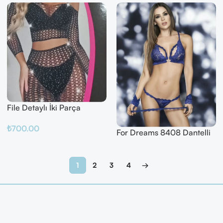
File Detaylı İki Parça
Fantazi Takım
₺
700.00
For Dreams 8408 Dantelli
Fantazi İç Giyim Seti
Sepete Ekle
Devamını Oku
1
2
3
4
→