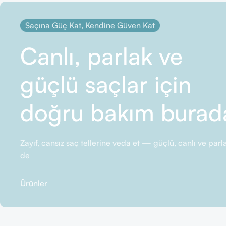
Saçına Güç Kat, Kendine Güven Kat
Canlı, parlak ve
güçlü saçlar için
doğru bakım burad
Zayıf, cansız saç tellerine veda et — güçlü, canlı ve pa
de
Ürünler