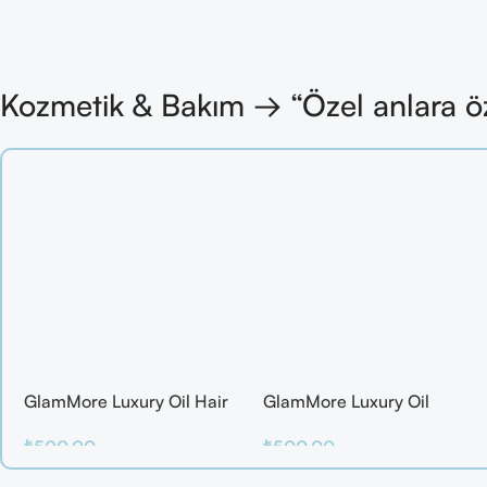
Kozmetik & Bakım → “Özel anlara ö
GlamMore Luxury Oil Hair
GlamMore Luxury Oil
Mask
Reconstructive Elixir – Saç
₺
500.00
₺
500.00
Kırılmalarına Karşı Etkili
Bakım Serumu (50 ml)
Sepete Ekle
Sepete Ekle