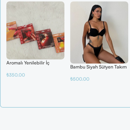
Aromalı Yenilebilir İç
Bambu Siyah Sütyen Takım
Çamaşırı – Çilek / Mango /
₺
350.00
Elma / Portakal
₺
500.00
Sepete Ekle
Sepete Ekle