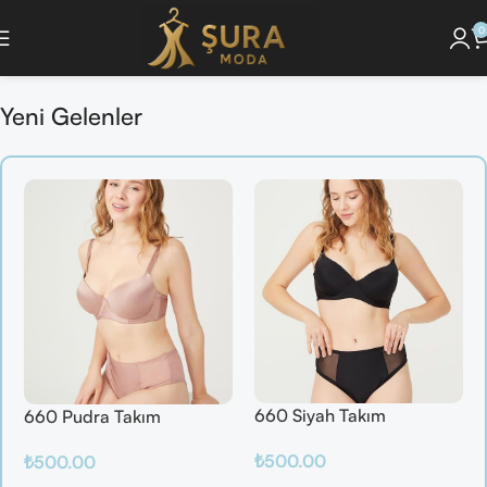
0
iyonunu Keşfet ]
🔘 [Pijama Takımlarını İncele ]
🔘 [ Saç Bakım Ürünlerini G
Yeni Gelenler
660 Siyah Takım
660 Pudra Takım
₺
500.00
₺
500.00