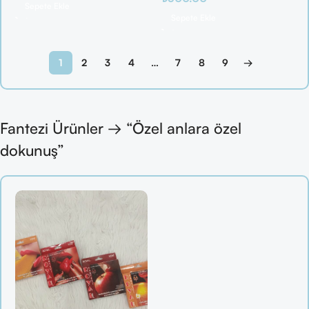
Sepete Ekle
Sepete Ekle
1
2
3
4
…
7
8
9
→
Fantezi Ürünler → “Özel anlara özel
dokunuş”