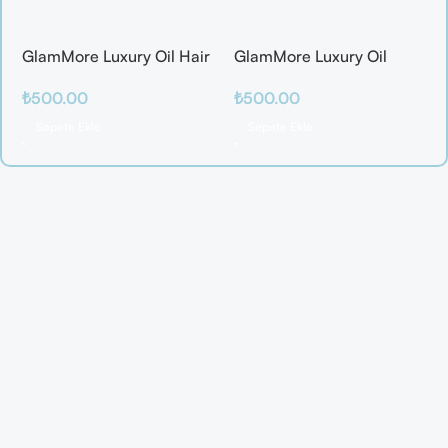
GlamMore Luxury Oil Hair
GlamMore Luxury Oil
Mask
Reconstructive Elixir –
₺
500.00
₺
500.00
Saç Kırılmalarına Karşı
Etkili Bakım Serumu (50
Sepete Ekle
Sepete Ekle
ml)