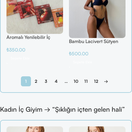
Aromalı Yenilebilir İç
Bambu Lacivert Sütyen
Çamaşırı – Çilek / Mango
Takım
₺
350.00
/ Elma / Portakal
₺
500.00
Sepete Ekle
Sepete Ekle
1
2
3
4
…
10
11
12
→
Kadın İç Giyim → “Şıklığın içten gelen hali”