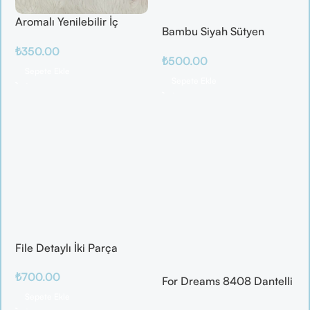
Aromalı Yenilebilir İç
Bambu Siyah Sütyen
Çamaşırı – Çilek / Mango
Takım
₺
350.00
/ Elma / Portakal
₺
500.00
Sepete Ekle
Sepete Ekle
File Detaylı İki Parça
Fantazi Takım
₺
700.00
For Dreams 8408 Dantelli
Fantazi İç Giyim Seti
Sepete Ekle