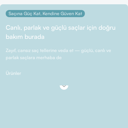
Saçına Güç Kat, Kendine Güven Kat
Canlı, parlak ve güçlü saçlar için doğru
bakım burada
Zayıf, cansız saç tellerine veda et — güçlü, canlı ve
parlak saçlara merhaba de
Ürünler