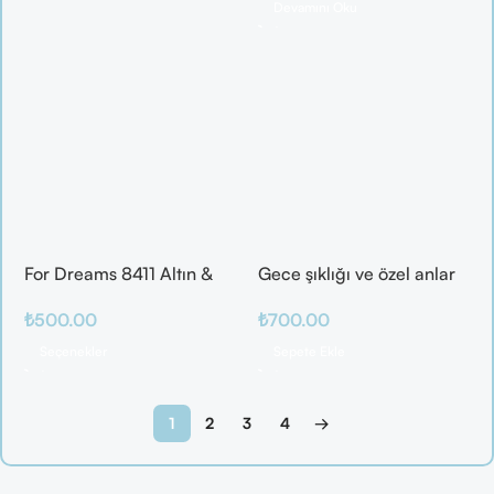
Devamını Oku
For Dreams 8411 Altın &
Gece şıklığı ve özel anlar
Mor Fantazi İç Giyim
için ideal
₺
500.00
₺
700.00
Takımı
Seçenekler
Sepete Ekle
1
2
3
4
→