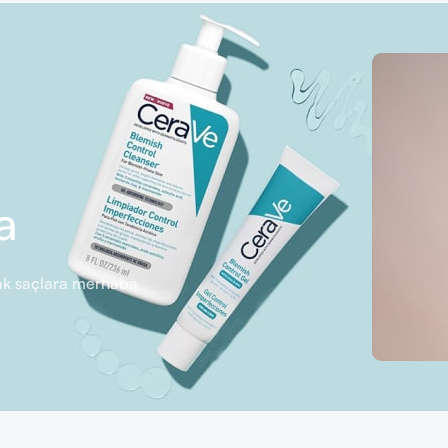
a
rlak saçlara merhaba