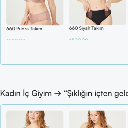
660 Siyah Takım
660 Pudra Takım
₺
500.00
₺
500.00
Sepete Ekle
Sepete Ekle
Kadın İç Giyim → “Şıklığın içten gel