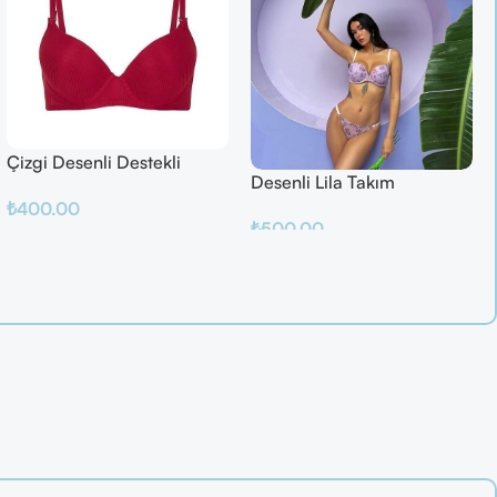
Çizgi Desenli Destekli
Desenli Lila Takım
Balenli
₺
400.00
₺
500.00
Sepete Ekle
Sepete Ekle