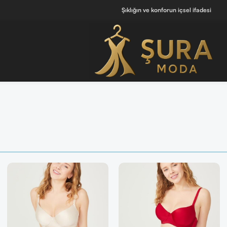
Şıklığın ve konforun içsel ifadesi
 [ Tüm Kadın Parfümlerini Keşfet ]
💖 Kendine iyi hissettiren tasarımlar b