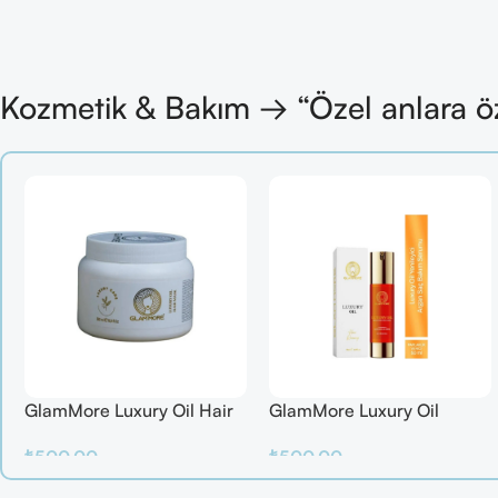
Kozmetik & Bakım → “Özel anlara ö
GlamMore Luxury Oil Hair
GlamMore Luxury Oil
Mask
Reconstructive Elixir – Saç
₺
500.00
₺
500.00
Kırılmalarına Karşı Etkili
Bakım Serumu (50 ml)
Sepete Ekle
Sepete Ekle