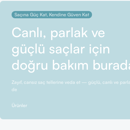
Saçına Güç Kat, Kendine Güven Kat
Canlı, parlak ve
güçlü saçlar için
doğru bakım burad
Zayıf, cansız saç tellerine veda et — güçlü, canlı ve pa
de
Ürünler