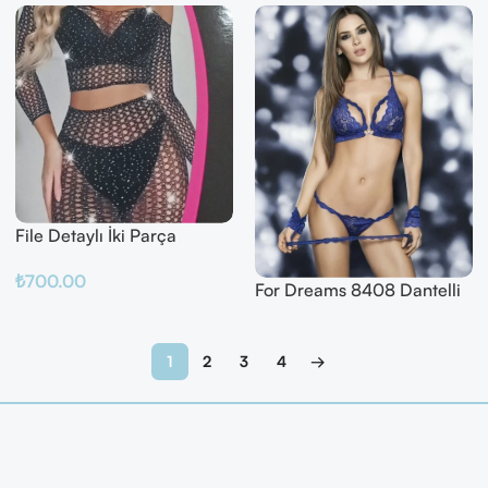
File Detaylı İki Parça
Fantazi Takım
₺
700.00
For Dreams 8408 Dantelli
Fantazi İç Giyim Seti
Sepete Ekle
Devamını Oku
1
2
3
4
→