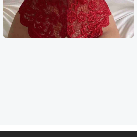
Fantezi İç Giyim
Özel Anların Zarif Dokunuşu | SuraModa
Ürünler