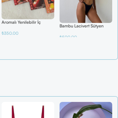
Aromalı Yenilebilir İç
Bambu Lacivert Sütyen
Çamaşırı – Çilek / Mango /
Takım
₺
350.00
Elma / Portakal
₺
500.00
Sepete Ekle
Sepete Ekle