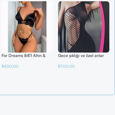
For Dreams 8411 Altın &
Gece şıklığı ve özel anlar
Mor Fantazi İç Giyim Takımı
için ideal
₺
500.00
₺
700.00
Seçenekler
Sepete Ekle