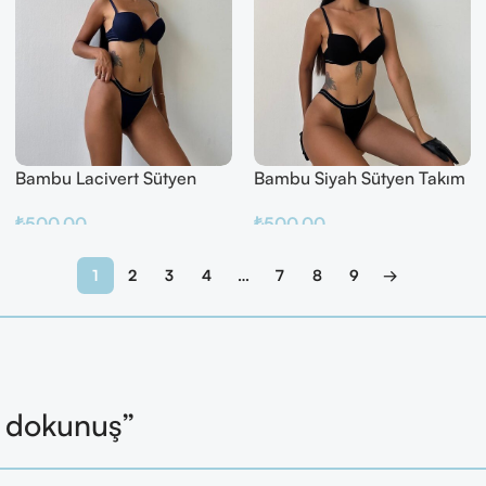
Bambu Lacivert Sütyen
Bambu Siyah Sütyen Takım
Takım
₺
500.00
₺
500.00
Sepete Ekle
Sepete Ekle
1
2
3
4
…
7
8
9
→
l dokunuş”