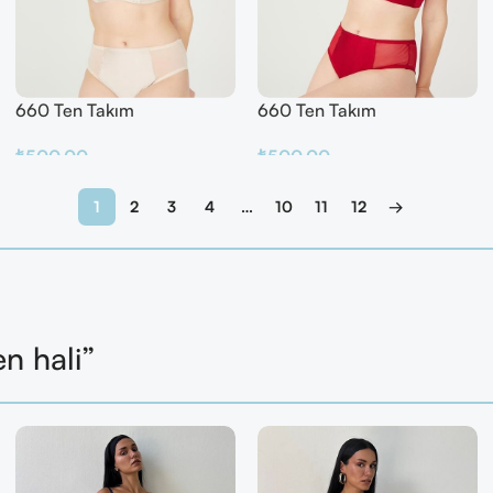
660 Ten Takım
660 Ten Takım
₺
500.00
₺
500.00
Sepete Ekle
Sepete Ekle
1
2
3
4
…
10
11
12
→
en hali”