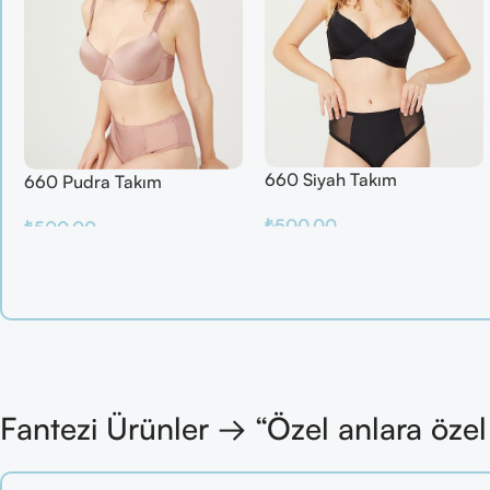
660 Siyah Takım
660 Pudra Takım
₺
500.00
₺
500.00
Sepete Ekle
Sepete Ekle
Fantezi Ürünler → “Özel anlara öze