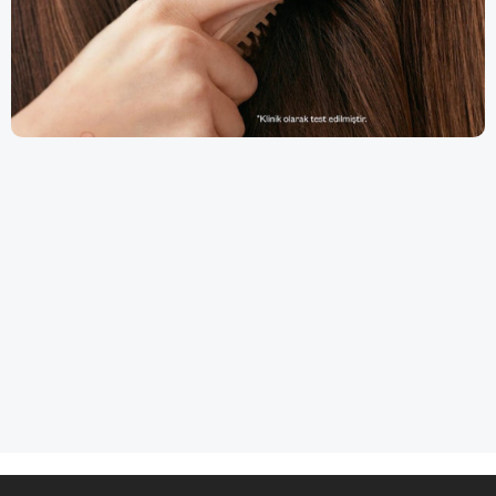
Saç Bakım
Parlak, Sağlıklı ve Güçlü Saçlar |
SuraModa
Ürünler