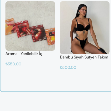
Aromalı Yenilebilir İç
Bambu Siyah Sütyen Takım
Çamaşırı – Çilek / Mango /
₺
350.00
Elma / Portakal
₺
500.00
Sepete Ekle
Sepete Ekle