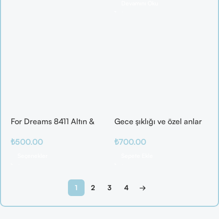
Devamını Oku
For Dreams 8411 Altın &
Gece şıklığı ve özel anlar
Mor Fantazi İç Giyim
için ideal
₺
500.00
₺
700.00
Takımı
Seçenekler
Sepete Ekle
1
2
3
4
→