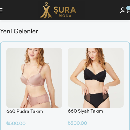
0
 Koleksiyonunu Keşfet ]
🔘 [Pijama Takımlarını İncele ]
🔘 [ Saç Bakım Ürünl
Yeni Gelenler
660 Siyah Takım
660 Pudra Takım
₺
500.00
₺
500.00