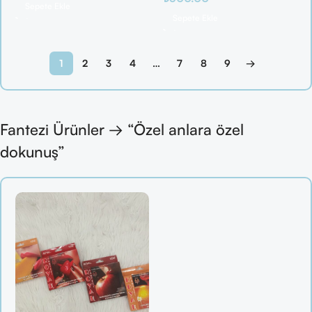
Sepete Ekle
Sepete Ekle
1
2
3
4
…
7
8
9
→
Fantezi Ürünler → “Özel anlara özel
dokunuş”