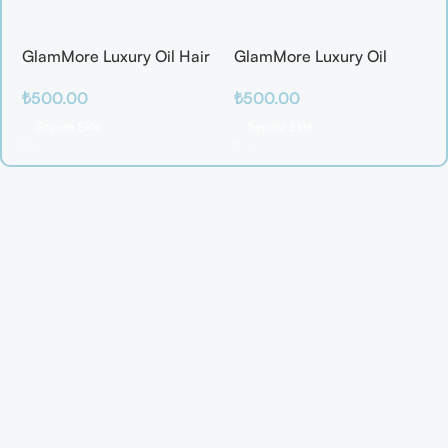
GlamMore Luxury Oil Hair
GlamMore Luxury Oil
Mask
Reconstructive Elixir –
₺
500.00
₺
500.00
Saç Kırılmalarına Karşı
Etkili Bakım Serumu (50
Sepete Ekle
Sepete Ekle
ml)