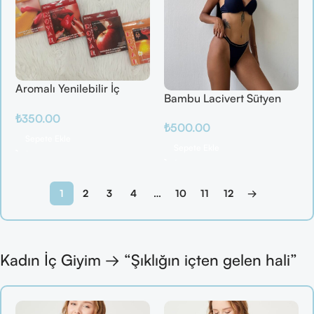
Aromalı Yenilebilir İç
Bambu Lacivert Sütyen
Çamaşırı – Çilek / Mango
Takım
₺
350.00
/ Elma / Portakal
₺
500.00
Sepete Ekle
Sepete Ekle
1
2
3
4
…
10
11
12
→
Kadın İç Giyim → “Şıklığın içten gelen hali”