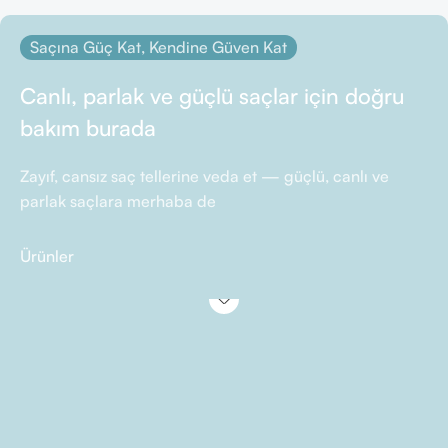
Saçına Güç Kat, Kendine Güven Kat
Canlı, parlak ve güçlü saçlar için doğru
bakım burada
Zayıf, cansız saç tellerine veda et — güçlü, canlı ve
parlak saçlara merhaba de
Ürünler