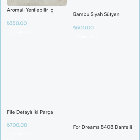
Aromalı Yenilebilir İç
Bambu Siyah Sütyen
Çamaşırı – Çilek / Mango
Takım
₺
350.00
/ Elma / Portakal
₺
500.00
Sepete Ekle
Sepete Ekle
File Detaylı İki Parça
Fantazi Takım
₺
700.00
For Dreams 8408 Dantelli
Fantazi İç Giyim Seti
Sepete Ekle