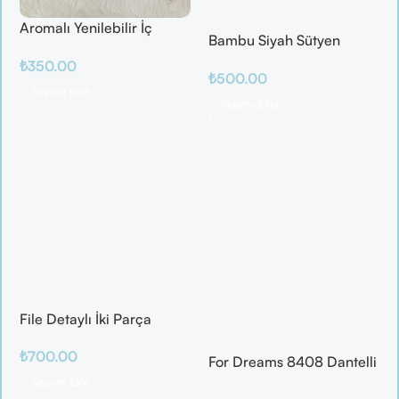
Aromalı Yenilebilir İç
Bambu Siyah Sütyen
Çamaşırı – Çilek / Mango
Takım
₺
350.00
/ Elma / Portakal
₺
500.00
Sepete Ekle
Sepete Ekle
File Detaylı İki Parça
Fantazi Takım
₺
700.00
For Dreams 8408 Dantelli
Fantazi İç Giyim Seti
Sepete Ekle