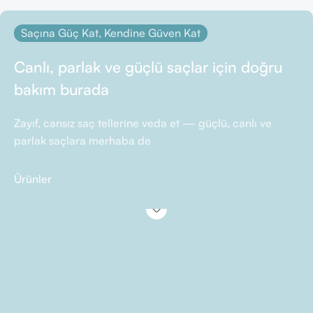
Saçına Güç Kat, Kendine Güven Kat
Canlı, parlak ve güçlü saçlar için doğru
bakım burada
Zayıf, cansız saç tellerine veda et — güçlü, canlı ve
parlak saçlara merhaba de
Ürünler