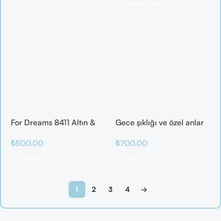
Devamını Oku
For Dreams 8411 Altın &
Gece şıklığı ve özel anlar
Mor Fantazi İç Giyim
için ideal
₺
500.00
₺
700.00
Takımı
Seçenekler
Sepete Ekle
1
2
3
4
→