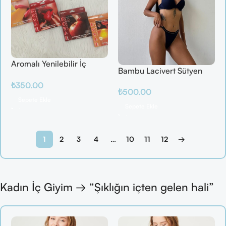
Aromalı Yenilebilir İç
Bambu Lacivert Sütyen
Çamaşırı – Çilek / Mango
Takım
₺
350.00
/ Elma / Portakal
₺
500.00
Sepete Ekle
Sepete Ekle
1
2
3
4
…
10
11
12
→
Kadın İç Giyim → “Şıklığın içten gelen hali”