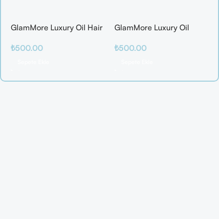
GlamMore Luxury Oil Hair
GlamMore Luxury Oil
Mask
Reconstructive Elixir –
₺
500.00
₺
500.00
Saç Kırılmalarına Karşı
Etkili Bakım Serumu (50
Sepete Ekle
Sepete Ekle
ml)