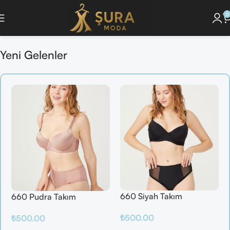
0
Keşfet ]
🔘 [Pijama Takımlarını İncele ]
🔘 [ Saç Bakım Ürünlerini Gör ]
🔘 [
Yeni Gelenler
660 Siyah Takım
660 Pudra Takım
₺
500.00
₺
500.00