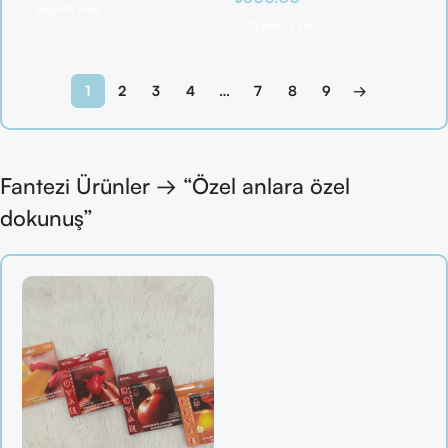
Sepete Ekle
Sepete Ekle
1
2
3
4
…
7
8
9
→
Fantezi Ürünler → “Özel anlara özel
dokunuş”